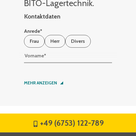
BITO-La­ger­tech­nik.
Kontaktdaten
Anrede
*
Frau
Herr
Divers
Vorname
*
Nachname
*
MEHR ANZEIGEN
Firma
*
+49 (6753) 122-789
Straße
*