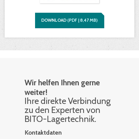
DOWNLOAD
(
PDF |
8,47
MB)
Wir helfen Ihnen gerne
weiter!
Ihre di­rek­te Ver­bin­dung
zu den Ex­per­ten von
BITO-La­ger­tech­nik.
Kontaktdaten