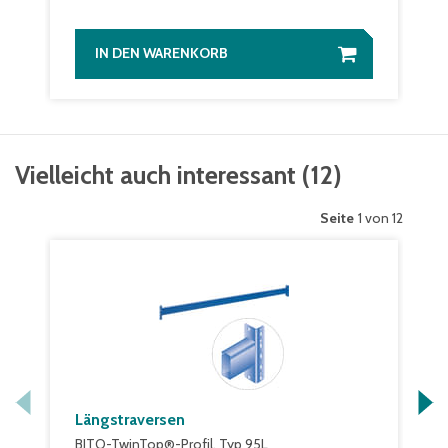
IN DEN WARENKORB
Vielleicht auch interessant
(
12
)
Seite
1 von 12
Längstraversen
BITO-TwinTop®-Profil, Typ 95L