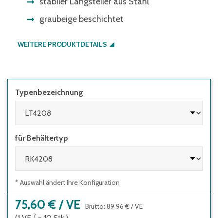
stabiler Längsteiler aus Stahl
graubeige beschichtet
WEITERE PRODUKTDETAILS
Typenbezeichnung
für Behältertyp
* Auswahl ändert Ihre Konfiguration
75,60 €
/
VE
Brutto
:
89,96 €
/
VE
?
(1
VE
=
10
Stk.
)