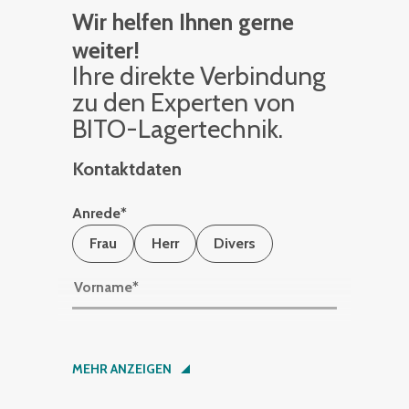
Wir helfen Ihnen gerne
weiter!
Ihre di­rek­te Ver­bin­dung
zu den Ex­per­ten von
BITO-La­ger­tech­nik.
Kontaktdaten
Anrede
*
Frau
Herr
Divers
Vorname
*
Nachname
*
MEHR ANZEIGEN