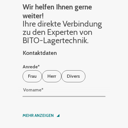
Wir helfen Ihnen gerne
weiter!
Ihre di­rek­te Ver­bin­dung
zu den Ex­per­ten von
BITO-La­ger­tech­nik.
Kontaktdaten
Anrede
*
Frau
Herr
Divers
Vorname
*
Nachname
*
MEHR ANZEIGEN