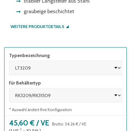
stabiler Längsteiler aus Stahl
graubeige beschichtet
WEITERE PRODUKTDETAILS
Typenbezeichnung
für Behältertyp
* Auswahl ändert Ihre Konfiguration
45,60 €
/
VE
Brutto
:
54,26 €
/
VE
?
(1
VE
=
10
Stk.
)