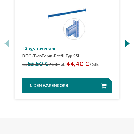
Längstraversen
BITO-TwinTop®-Profil, Typ 95L
55,50 €
44,40 €
ab
/ Stk.
ab
/ Stk.
IN DEN WARENKORB