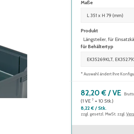
Maße
Produkt
Längsteiler, für Einsatzk
für Behältertyp
* Auswahl ändert Ihre Konfig
82,20 €
/
VE
Brutt
?
(1
VE
=
10
Stk.
)
8,22 €
/
Stk.
zzgl. gesetzl. MwSt. zzgl.
Ver