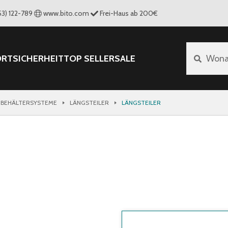
53) 122-789
www.bito.com
Frei-Haus ab 200€
ORT
SICHERHEIT
TOP SELLER
SALE
Wona
 BEHÄLTERSYSTEME
LÄNGSTEILER
LÄNGSTEILER