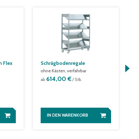
 Flex
Schrägbodenregale
Q
ohne Kästen, verfahrbar
f
614,00 €
ab
/ Stk.
a
IN DEN WARENKORB