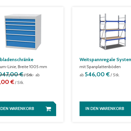
bladenschränke
Weitspannregale System
um-Linie, Breite 1005 mm
mit Spanplattenböden
.047,00 €
546,00 €
/ Stk.
ab
ab
/ Stk.
,00 €
/ Stk.
N DEN WARENKORB
IN DEN WARENKORB