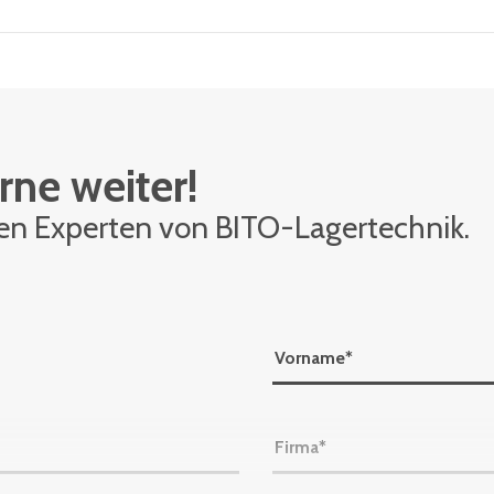
rne weiter!
den Ex­per­ten von BITO-La­ger­tech­nik.
Vorname
*
Firma
*