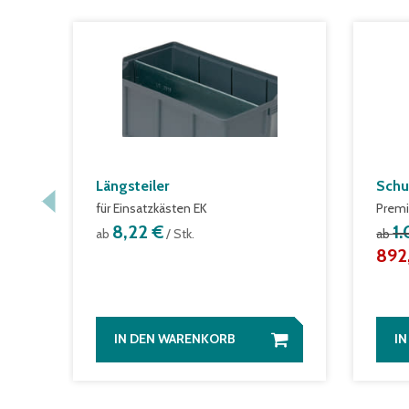
Längsteiler
Schu
für Einsatzkästen EK
Premi
8,22 €
1
ab
/ Stk.
ab
892
IN DEN WARENKORB
I