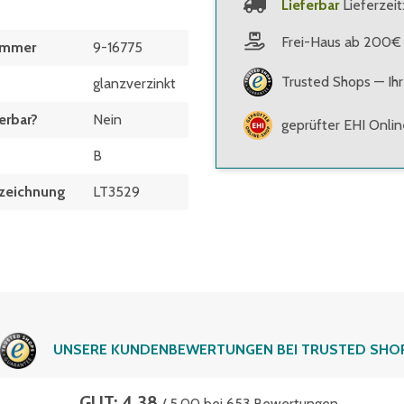
Lieferbar
Lieferzeit
Frei-Haus ab 200€
ummer
9-16775
Trusted Shops — Ihr
glanzverzinkt
erbar?
Nein
geprüfter EHI Onli
B
zeichnung
LT3529
UNSERE KUNDENBEWERTUNGEN BEI TRUSTED SHO
GUT: 4.38
/ 5.00 bei 653 Bewertungen