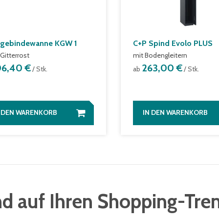
ngebindewanne KGW 1
C+P Spind Evolo PLUS
Gitterrost
mit Bodengleitern
06,40 €
263,00 €
/ Stk.
ab
/ Stk.
N DEN WARENKORB
IN DEN WARENKORB
d auf Ihren Shopping-Tre