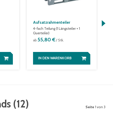
Aufsatzrahmenteiler
S
4-fach Teilung (1 Längsteiler + 1
f
Querteiler)
a
55,80 €
ab
/ Stk.
IN DEN WARENKORB
nds
(
12
)
Seite
1 von 3