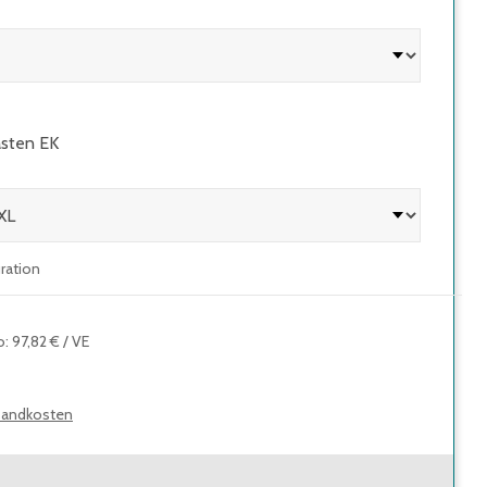
ästen EK
uration
o
:
97,82 €
/
VE
sandkosten