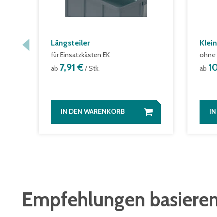
Längsteiler
Klei
für Einsatzkästen EK
ohne 
7,91 €
1
ab
/ Stk.
ab
IN DEN WARENKORB
I
Empfehlungen basieren