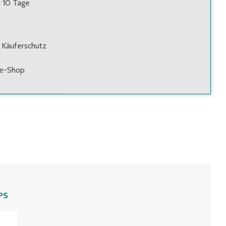
: 10 Tage
 Käuferschutz
ne-Shop
PS