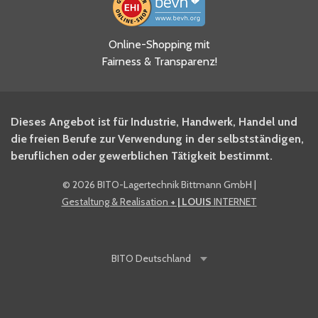
Ja, ich habe die
Online-Shopping mit
Datenschutzhinweise gelesen
Fairness & Transparenz!
und akzeptiere diese.
*
Ja, ich möchte mich für den
Dieses Angebot ist für Industrie, Handwerk, Handel und
BITO Newsletter Fachwissen
die freien Berufe zur Verwendung in der selbstständigen,
Intralogistiker anmelden.
beruflichen oder gewerblichen Tätigkeit bestimmt.
©
2026 BITO-Lagertechnik Bittmann GmbH
|
Ja, ich möchte mich für den
Gestaltung & Realisation
+ | LOUIS
INTERNET
BITO Shop-Newsletter
anmelden und keine Aktionen
und Rabatte mehr verpassen.
BITO
Deutschland
Anti-Robot Verification
Click to start verification
Friendly
Captcha ⇗