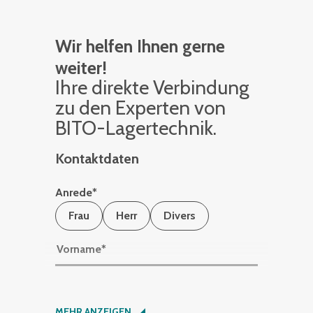
Wir helfen Ihnen gerne
weiter!
Ihre di­rek­te Ver­bin­dung
zu den Ex­per­ten von
BITO-La­ger­tech­nik.
Kontaktdaten
Anrede
*
Frau
Herr
Divers
Vorname
*
Nachname
*
MEHR ANZEIGEN