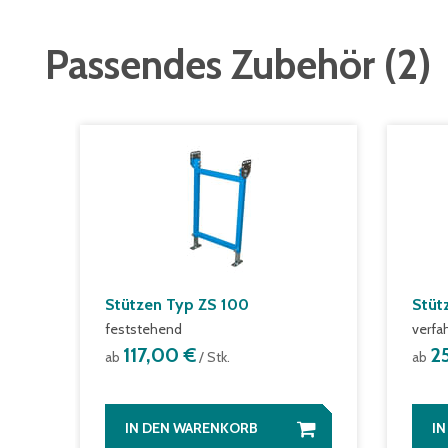
Passendes Zubehör
(
2
)
Stützen Typ ZS 100
Stüt
feststehend
verfa
117,00 €
2
ab
/ Stk.
ab
IN DEN WARENKORB
I