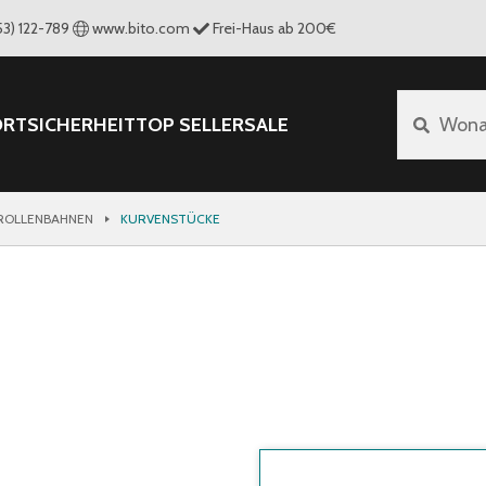
53) 122-789
www.bito.com
Frei-Haus ab 200€
ORT
SICHERHEIT
TOP SELLER
SALE
Wona
 ROLLENBAHNEN
KURVENSTÜCKE