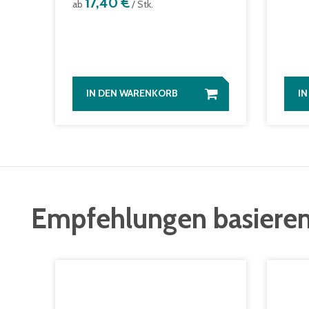
17,40 €
ab
/ Stk.
IN DEN WARENKORB
I
Empfehlungen basieren