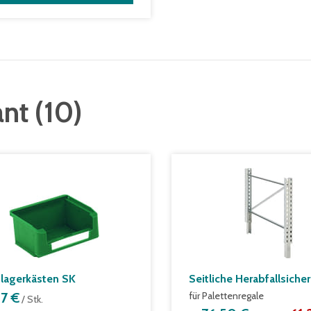
ant
(
10
)
tlagerkästen SK
Seitliche Herabfallsiche
17 €
für Palettenregale
/ Stk.