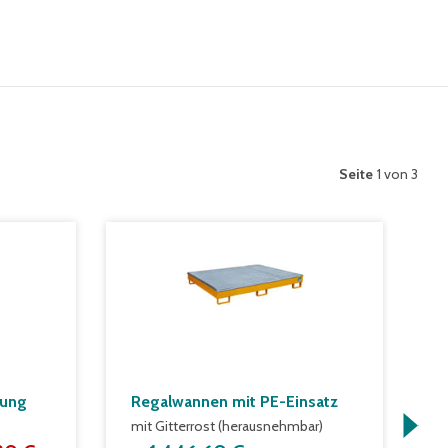
Seite
1 von 3
rung
Regalwannen mit PE-Einsatz
M
S
mit Gitterrost (herausnehmbar)
P