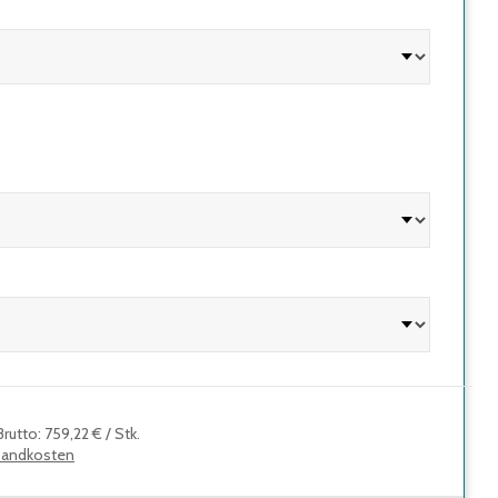
Brutto
:
759,22 €
/
Stk.
sandkosten