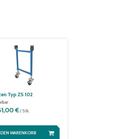
zen Typ ZS 102
hrbar
51,00 €
/ Stk.
N DEN WARENKORB