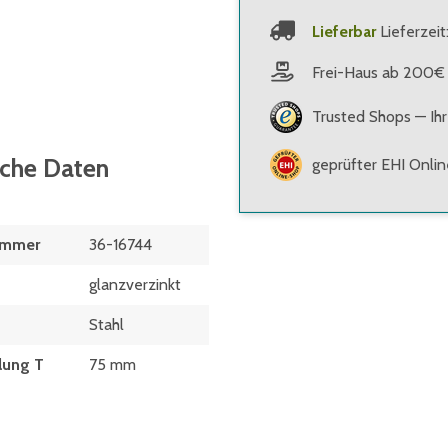
Lieferbar
Lieferzeit
Frei-Haus ab 200€
Trusted Shops — Ihr
sche Daten
geprüfter EHI Onli
ummer
36-16744
glanzverzinkt
Stahl
lung T
75 mm