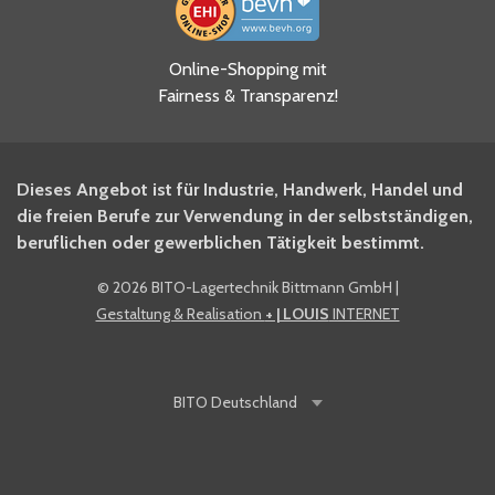
Ja, ich habe die
Online-Shopping mit
Datenschutzhinweise gelesen
Fairness & Transparenz!
und akzeptiere diese.
*
Ja, ich möchte mich für den
Dieses Angebot ist für Industrie, Handwerk, Handel und
BITO Newsletter Fachwissen
die freien Berufe zur Verwendung in der selbstständigen,
Intralogistiker anmelden.
beruflichen oder gewerblichen Tätigkeit bestimmt.
©
2026 BITO-Lagertechnik Bittmann GmbH
|
Ja, ich möchte mich für den
Gestaltung & Realisation
+ | LOUIS
INTERNET
BITO Shop-Newsletter
anmelden und keine Aktionen
und Rabatte mehr verpassen.
BITO
Deutschland
Anti-Robot Verification
Click to start verification
Friendly
Captcha ⇗