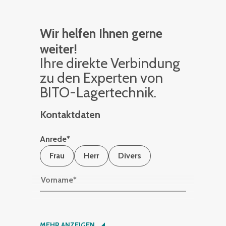
Wir helfen Ihnen gerne
weiter!
Ihre di­rek­te Ver­bin­dung
zu den Ex­per­ten von
BITO-La­ger­tech­nik.
Kontaktdaten
Anrede
*
Frau
Herr
Divers
Vorname
*
Nachname
*
MEHR ANZEIGEN