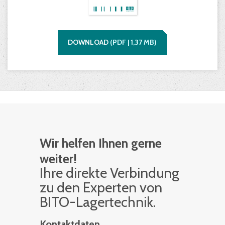
DOWNLOAD
(
PDF |
1,37
MB)
Wir helfen Ihnen gerne
weiter!
Ihre di­rek­te Ver­bin­dung
zu den Ex­per­ten von
BITO-La­ger­tech­nik.
Kontaktdaten