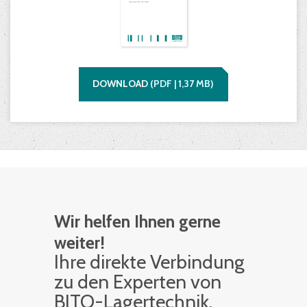
DOWNLOAD
(
PDF |
1,37
MB)
Wir helfen Ihnen gerne
weiter!
Ihre di­rek­te Ver­bin­dung
zu den Ex­per­ten von
BITO-La­ger­tech­nik.