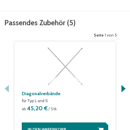
Passendes Zubehör
(
5
)
Seite
1 von 5
Diagonalverbände
für Typ L und S
45,20 €
ab
/ Stk.
IN DEN WARENKORB