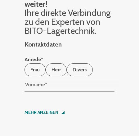
weiter!
Ihre di­rek­te Ver­bin­dung
zu den Ex­per­ten von
BITO-La­ger­tech­nik.
Kontaktdaten
Anrede
*
Frau
Herr
Divers
Vorname
*
Nachname
*
MEHR ANZEIGEN
Firma
*