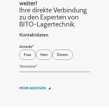
weiter!
Ihre di­rek­te Ver­bin­dung
zu den Ex­per­ten von
BITO-La­ger­tech­nik.
Kontaktdaten
Anrede
*
Frau
Herr
Divers
Vorname
*
Nachname
*
MEHR ANZEIGEN
Firma
*