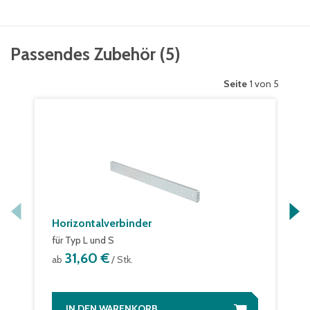
Passendes Zubehör
(
5
)
Seite
1 von 5
Horizontalverbinder
für Typ L und S
31,60 €
ab
/ Stk.
IN DEN WARENKORB