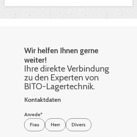
Wir helfen Ihnen gerne
weiter!
Ihre di­rek­te Ver­bin­dung
zu den Ex­per­ten von
BITO-La­ger­tech­nik.
Kontaktdaten
Anrede
*
Frau
Herr
Divers