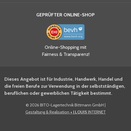
GEPRÜFTER ONLINE-SHOP
Ja, ich habe die
Online-Shopping mit
Datenschutzhinweise gelesen
Fairness & Transparenz!
und akzeptiere diese.
*
Ja, ich möchte mich für den
Dieses Angebot ist für Industrie, Handwerk, Handel und
BITO Newsletter Fachwissen
die freien Berufe zur Verwendung in der selbstständigen,
Intralogistiker anmelden.
beruflichen oder gewerblichen Tätigkeit bestimmt.
©
2026 BITO-Lagertechnik Bittmann GmbH
|
Ja, ich möchte mich für den
Gestaltung & Realisation
+ | LOUIS
INTERNET
BITO Shop-Newsletter
anmelden und keine Aktionen
und Rabatte mehr verpassen.