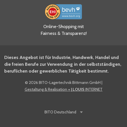
Ja, ich habe die
Online-Shopping mit
Datenschutzhinweise gelesen
Fairness & Transparenz!
und akzeptiere diese.
*
Ja, ich möchte mich für den
Dieses Angebot ist für Industrie, Handwerk, Handel und
BITO Newsletter Fachwissen
die freien Berufe zur Verwendung in der selbstständigen,
Intralogistiker anmelden.
beruflichen oder gewerblichen Tätigkeit bestimmt.
©
2026 BITO-Lagertechnik Bittmann GmbH
|
Ja, ich möchte mich für den
Gestaltung & Realisation
+ | LOUIS
INTERNET
BITO Shop-Newsletter
anmelden und keine Aktionen
und Rabatte mehr verpassen.
BITO
Deutschland
Anti-Robot Verification