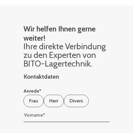
Wir helfen Ihnen gerne
weiter!
Ihre di­rek­te Ver­bin­dung
zu den Ex­per­ten von
BITO-La­ger­tech­nik.
Kontaktdaten
Anrede
*
Frau
Herr
Divers
Vorname
*