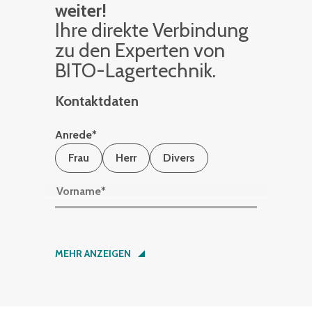
weiter!
Ihre di­rek­te Ver­bin­dung
zu den Ex­per­ten von
BITO-La­ger­tech­nik.
Kontaktdaten
Anrede
*
Frau
Herr
Divers
Vorname
*
Nachname
*
MEHR ANZEIGEN
Firma
*