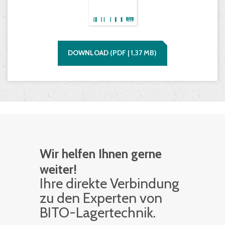
DOWNLOAD
(
PDF |
1,37
MB)
Wir helfen Ihnen gerne
weiter!
Ihre di­rek­te Ver­bin­dung
zu den Ex­per­ten von
BITO-La­ger­tech­nik.