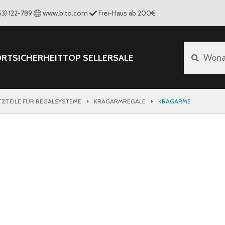
53) 122-789
www.bito.com
Frei-Haus ab 200€
ORT
SICHERHEIT
TOP SELLER
SALE
Wona
TZTEILE FÜR REGALSYSTEME
KRAGARMREGALE
KRAGARME