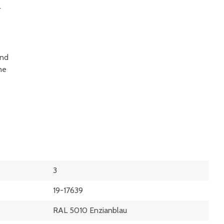
r
und
ne
3
19-17639
RAL 5010 Enzianblau