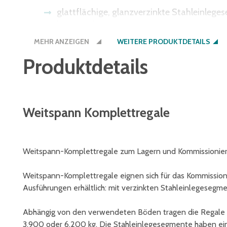
glattflächige, glanzverzinkte Stahleinleg
Kommissionieren
MEHR ANZEIGEN
WEITERE PRODUKTDETAILS
Produktdetails
Weitspann Komplettregale
Weitspann-Komplettregale zum Lagern und Kommissionier
Weitspann-Komplettregale eignen sich für das Kommissioni
Ausführungen erhältlich: mit verzinkten Stahleinlegeseg
Abhängig von den verwendeten Böden tragen die Regale F
3.900 oder 6.200 kg. Die Stahleinlegesegmente haben ein