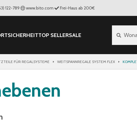
53) 122-789
www.bito.com
Frei-Haus ab 200€
ORT
SICHERHEIT
TOP SELLER
SALE
Wona
TZTEILE FÜR REGALSYSTEME
WEITSPANNREGALE SYSTEM FLEX
KOMPLE
hebenen
n