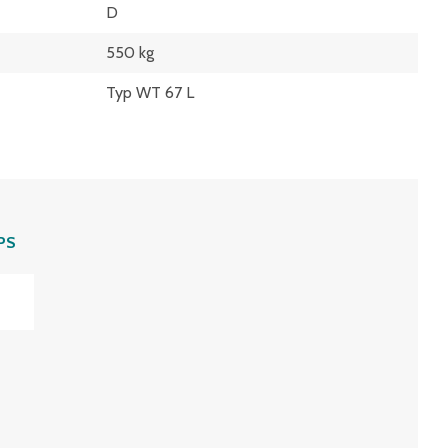
D
550 kg
Typ WT 67 L
PS