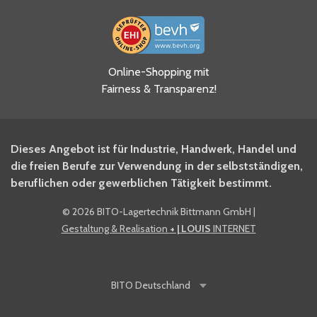
Ja, ich habe die
Online-Shopping mit
Datenschutzhinweise gelesen
Fairness & Transparenz!
und akzeptiere diese.
*
Ja, ich möchte mich für den
Dieses Angebot ist für Industrie, Handwerk, Handel und
BITO Newsletter Fachwissen
die freien Berufe zur Verwendung in der selbstständigen,
Intralogistiker anmelden.
beruflichen oder gewerblichen Tätigkeit bestimmt.
©
2026 BITO-Lagertechnik Bittmann GmbH
|
Ja, ich möchte mich für den
Gestaltung & Realisation
+ | LOUIS
INTERNET
BITO Shop-Newsletter
anmelden und keine Aktionen
und Rabatte mehr verpassen.
BITO
Deutschland
Anti-Robot Verification