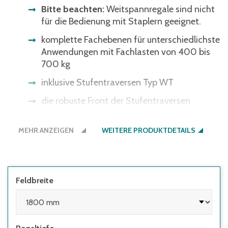
Bitte beachten:
Weitspannregale sind nicht
für die Bedienung mit Staplern geeignet.
komplette Fachebenen für unterschiedlichste
Anwendungen mit Fachlasten von 400 bis
700 kg
inklusive Stufentraversen Typ WT
die robuste Front der Stufentraversen
schützt die Böden / Einlegesegmente vor
Beschädigungen beim Ein- und Auslagern
MEHR ANZEIGEN
WEITERE PRODUKTDETAILS
schwere Produkte sicher lagern – bis 700 kg
pro Ebene
glattflächige, glanzverzinkte
Feldbreite
Stahleinlegesegmente ermöglichen leichtes,
kraftschonendes Kommissionieren