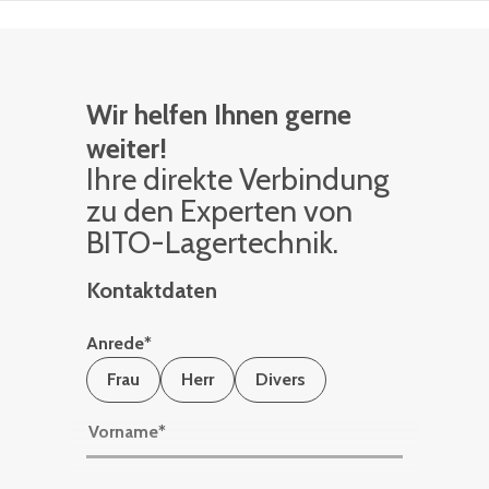
Wir helfen Ihnen gerne
weiter!
Ihre di­rek­te Ver­bin­dung
zu den Ex­per­ten von
BITO-La­ger­tech­nik.
Kontaktdaten
Anrede
*
Frau
Herr
Divers
Vorname
*