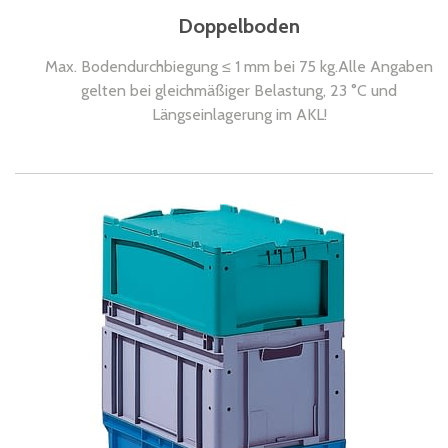
Doppelboden
Max. Bodendurchbiegung ≤ 1 mm bei 75 kg.Alle Angaben
gelten bei gleichmäßiger Belastung, 23 °C und
Längseinlagerung im AKL!