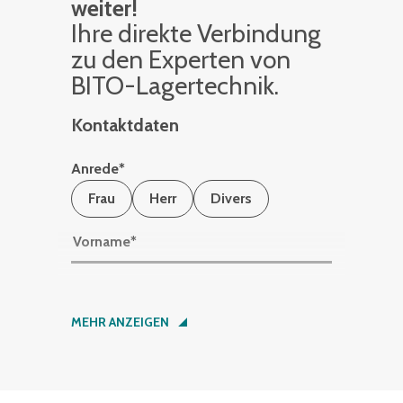
Wir helfen Ihnen gerne
weiter!
Ihre di­rek­te Ver­bin­dung
zu den Ex­per­ten von
BITO-La­ger­tech­nik.
Kontaktdaten
Anrede
*
Frau
Herr
Divers