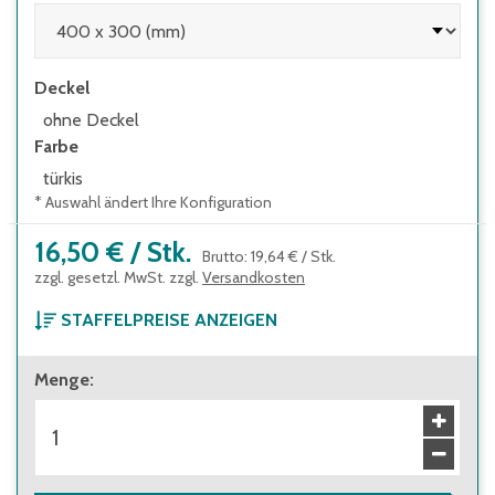
Deckel
ohne Deckel
Farbe
türkis
* Auswahl ändert Ihre Konfiguration
16,50 €
/
Stk.
Brutto
:
19,64 €
/
Stk.
zzgl. gesetzl. MwSt. zzgl.
Versandkosten
STAFFELPREISE ANZEIGEN
ab 1 Stück
Menge
:
16,50 €
Brutto
:
19,64 €
ab 144 Stück
14,60 €
Brutto
:
17,37 €