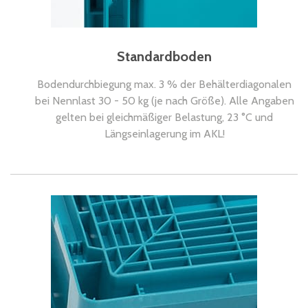
Standardboden
Bodendurchbiegung max. 3 % der Behälterdiagonalen
bei Nennlast 30 - 50 kg (je nach Größe). Alle Angaben
gelten bei gleichmäßiger Belastung, 23 °C und
Längseinlagerung im AKL!