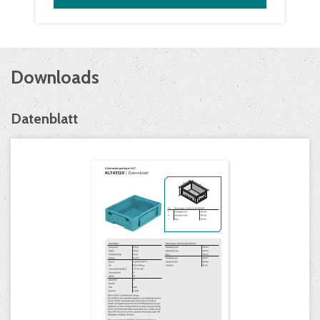
Etikettentaschen
selbstklebend, 3 Seiten offen
ab
/ Stk.
IN DEN WARENKORB
Downloads
Datenblatt