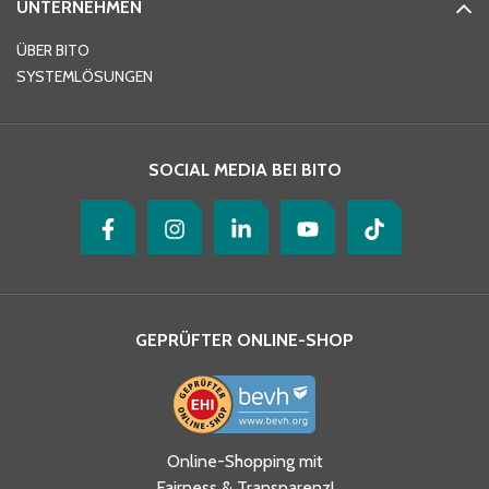
BESTELLUNG WIDERRUFEN
RECHTLICHES
Ort
*
AGB
IMPRESSUM
DATENSCHUTZ
Telefon
*
COOKIE MANAGEMENT
UNTERNEHMEN
E-Mail-Adresse
*
ÜBER BITO
SYSTEMLÖSUNGEN
Ihre Nachricht
*
SOCIAL MEDIA BEI BITO