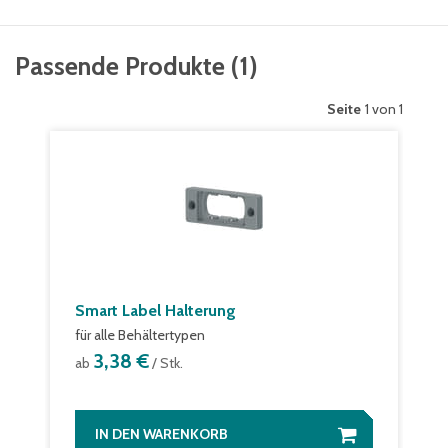
Mit allen gängigen Stapelbehältern und VDA-Behältern
anderer Hersteller kompatibel. Hervorragende
Stapelsicherheit mit und ohne Deckel.
Passendes Zubehör
(
10
)
Seite
1 von 10