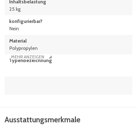
Inhaltsbelastung
25 kg
konfigurierbar?
Nein
Material
Polypropylen
MEHR ANZEIGEN
Typen­be­zeich­nung
KLT43120
Umreifbar
nein
UNSERE KUNDENBEWERTUNGEN BEI TRUSTED
Volumen
SHOPS
8.9 Liter
GUT: 4.36
/ 5.00 bei 652 Bewertungen
Trusted Shops — Ihr Käuferschutz