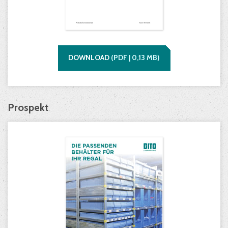
DOWNLOAD
(
PDF |
0,13
MB)
Prospekt