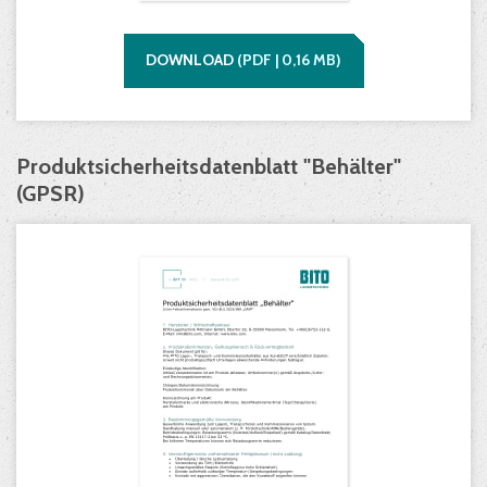
DOWNLOAD
(
PDF |
0,16
MB)
Produktsicherheitsdatenblatt "Behälter"
(GPSR)