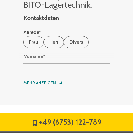
BITO-La­ger­tech­nik.
Kontaktdaten
Anrede
*
Frau
Herr
Divers
Vorname
*
Nachname
*
MEHR ANZEIGEN
Firma
*
+49 (6753) 122-789
Straße
*