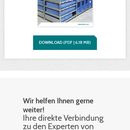
DOWNLOAD
(
PDF |
6,18
MB)
Wir helfen Ihnen gerne
weiter!
Ihre di­rek­te Ver­bin­dung
zu den Ex­per­ten von