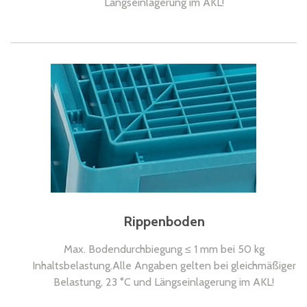
Längseinlagerung im AKL!
Rippenboden
Max. Bodendurchbiegung ≤ 1 mm bei 50 kg
Inhaltsbelastung.Alle Angaben gelten bei gleichmäßiger
Belastung, 23 °C und Längseinlagerung im AKL!