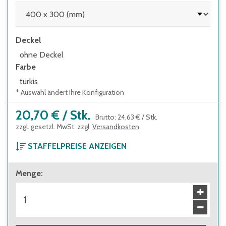
Deckel
ohne Deckel
Farbe
türkis
* Auswahl ändert Ihre Konfiguration
20,70 €
/
Stk.
Brutto
:
24,63 €
/
Stk.
zzgl. gesetzl. MwSt. zzgl.
Versandkosten
STAFFELPREISE ANZEIGEN
ab 1 Stück
Menge
:
20,70 €
Brutto
:
24,63 €
ab 56 Stück
18,60 €
Brutto
:
22,13 €