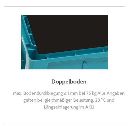
Doppelboden
Max. Bodendurchbiegung ≤ 1 mm bei 75 kg.Alle Angaben
gelten bei gleichmäßiger Belastung, 23 °C und
Längseinlagerung im AKL!