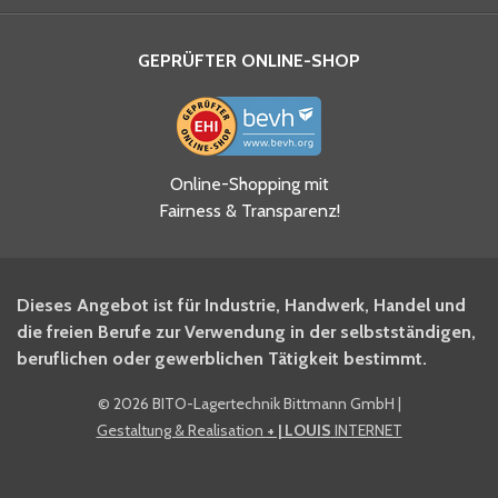
GEPRÜFTER ONLINE-SHOP
Ja, ich habe die
Online-Shopping mit
Datenschutzhinweise gelesen
Fairness & Transparenz!
und akzeptiere diese.
*
Ja, ich möchte mich für den
Dieses Angebot ist für Industrie, Handwerk, Handel und
BITO Newsletter Fachwissen
die freien Berufe zur Verwendung in der selbstständigen,
Intralogistiker anmelden.
beruflichen oder gewerblichen Tätigkeit bestimmt.
©
2026 BITO-Lagertechnik Bittmann GmbH
|
Ja, ich möchte mich für den
Gestaltung & Realisation
+ | LOUIS
INTERNET
BITO Shop-Newsletter
anmelden und keine Aktionen
und Rabatte mehr verpassen.