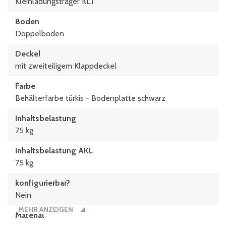
Kleinladungsträger KLT
Boden
Doppelboden
Deckel
mit zweiteiligem Klappdeckel
Farbe
Behälterfarbe türkis - Bodenplatte schwarz
Inhaltsbelastung
75 kg
Inhaltsbelastung AKL
75 kg
konfigurierbar?
Nein
MEHR ANZEIGEN
Material