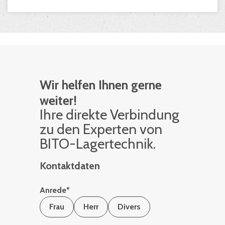
Wir helfen Ihnen gerne
weiter!
Ihre di­rek­te Ver­bin­dung
zu den Ex­per­ten von
BITO-La­ger­tech­nik.
Kontaktdaten
Anrede
*
Frau
Herr
Divers