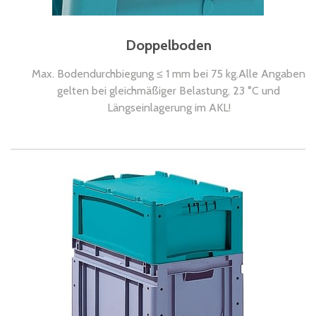
Doppelboden
Max. Bodendurchbiegung ≤ 1 mm bei 75 kg.Alle Angaben
gelten bei gleichmäßiger Belastung, 23 °C und
Längseinlagerung im AKL!