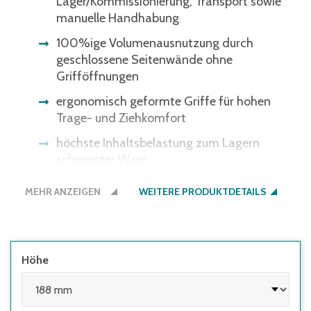
Lager/Kommissionierung, Transport sowie
manuelle Handhabung
100%ige Volumenausnutzung durch
geschlossene Seitenwände ohne
Grifföffnungen
ergonomisch geformte Griffe für hohen
Trage- und Ziehkomfort
höchste Inhaltsbelastung zum Lagern
schwerster Ware
Ware durch Deckel geschützt
MEHR ANZEIGEN
WEITERE PRODUKTDETAILS
Bitte beachten Sie: Einige
Lichtschrankensysteme erkennen die
schwarze Bodenfarbe nicht - gerne bieten
wir Ihnen den Boden auch in der
Höhe
Behälterfarbe an.