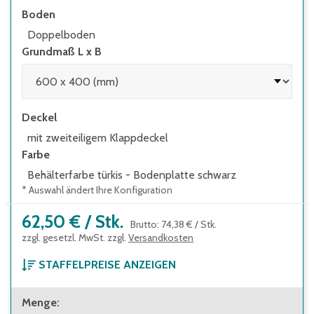
Boden
Doppelboden
Grundmaß L x B
Deckel
mit zweiteiligem Klappdeckel
Farbe
Behälterfarbe türkis - Bodenplatte schwarz
* Auswahl ändert Ihre Konfiguration
62,50 €
/
Stk.
Brutto
:
74,38 €
/
Stk.
zzgl. gesetzl. MwSt. zzgl.
Versandkosten
STAFFELPREISE ANZEIGEN
ab 1 Stück
Menge
:
62,50 €
Brutto
:
74,38 €