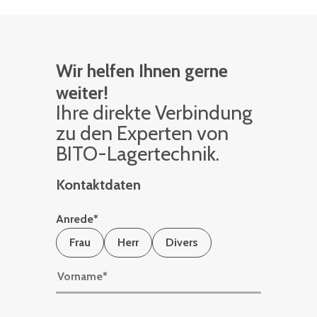
Wir helfen Ihnen gerne
weiter!
Ihre di­rek­te Ver­bin­dung
zu den Ex­per­ten von
BITO-La­ger­tech­nik.
Kontaktdaten
Anrede
*
Frau
Herr
Divers
Vorname
*