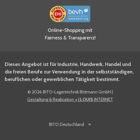
Ja, ich habe die
Online-Shopping mit
Datenschutzhinweise gelesen
Fairness & Transparenz!
und akzeptiere diese.
*
Ja, ich möchte mich für den
Dieses Angebot ist für Industrie, Handwerk, Handel und
BITO Newsletter Fachwissen
die freien Berufe zur Verwendung in der selbstständigen,
Intralogistiker anmelden.
beruflichen oder gewerblichen Tätigkeit bestimmt.
©
2026 BITO-Lagertechnik Bittmann GmbH
|
Ja, ich möchte mich für den
Gestaltung & Realisation
+ | LOUIS
INTERNET
BITO Shop-Newsletter
anmelden und keine Aktionen
und Rabatte mehr verpassen.
BITO
Deutschland
Anti-Robot Verification