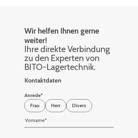
Wir helfen Ihnen gerne
weiter!
Ihre di­rek­te Ver­bin­dung
zu den Ex­per­ten von
BITO-La­ger­tech­nik.
Kontaktdaten
Anrede
*
Frau
Herr
Divers
Vorname
*