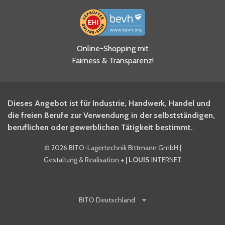
Ja, ich habe die
Online-Shopping mit
Datenschutzhinweise gelesen
Fairness & Transparenz!
und akzeptiere diese.
*
Ja, ich möchte mich für den
Dieses Angebot ist für Industrie, Handwerk, Handel und
BITO Newsletter Fachwissen
die freien Berufe zur Verwendung in der selbstständigen,
Intralogistiker anmelden.
beruflichen oder gewerblichen Tätigkeit bestimmt.
©
2026 BITO-Lagertechnik Bittmann GmbH
|
Ja, ich möchte mich für den
Gestaltung & Realisation
+ | LOUIS
INTERNET
BITO Shop-Newsletter
anmelden und keine Aktionen
und Rabatte mehr verpassen.
BITO
Deutschland
Anti-Robot Verification