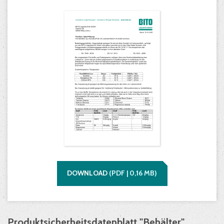
DOWNLOAD
(
PDF |
0,16
MB)
Produktsicherheitsdatenblatt "Behälter"