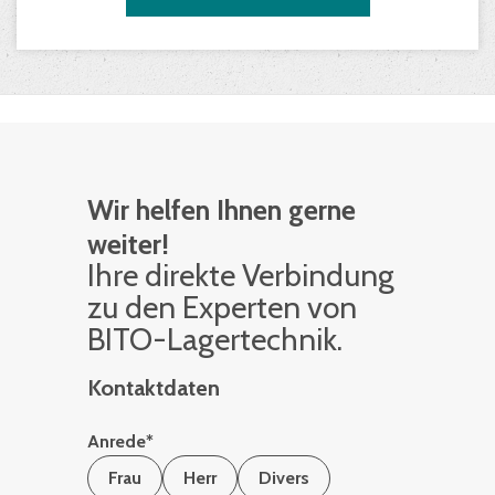
Wir helfen Ihnen gerne
weiter!
Ihre di­rek­te Ver­bin­dung
zu den Ex­per­ten von
BITO-La­ger­tech­nik.
Kontaktdaten
Anrede
*
Frau
Herr
Divers