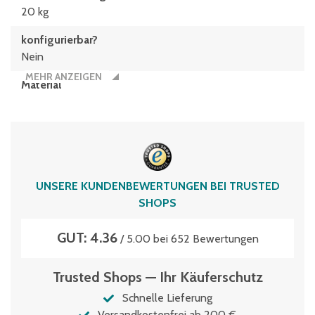
20 kg
konfigurierbar?
Nein
MEHR ANZEIGEN
Material
Polypropylen
Typen­be­zeich­nung
EQ64281
Volumen
UNSERE KUNDENBEWERTUNGEN BEI TRUSTED
58 Liter
SHOPS
GUT: 4.36
/ 5.00 bei 652 Bewertungen
Trusted Shops — Ihr Käuferschutz
Schnelle Lieferung
Versandkostenfrei ab 200 €