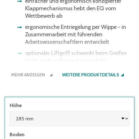
einfacher und ergonomisch konzipierter
Klappmechanismus hebt den EQ vom
Wettbewerb ab
ergonomische Entriegelung per Wippe - in
Zusammenarbeit mit führenden
Arbeitswissenschaftlern entwickelt
optionaler Liftgriff schwenkt beim Greifen
leicht nach außen und ermöglicht
ergonomisches Heben, Greifen, Ziehen und
MEHR ANZEIGEN
Tragen
WEITERE PRODUKTDETAILS
auch im automatisierten Lager einsetzbar,
dank verstärkten Ausführungsvarianten mit
Rippenboden oder Doppelboden
Höhe
Boden