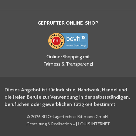
GEPRÜFTER ONLINE-SHOP
Ja, ich habe die
Online-Shopping mit
Datenschutzhinweise gelesen
Fairness & Transparenz!
und akzeptiere diese.
*
Ja, ich möchte mich für den
Dieses Angebot ist für Industrie, Handwerk, Handel und
BITO Newsletter Fachwissen
die freien Berufe zur Verwendung in der selbstständigen,
Intralogistiker anmelden.
beruflichen oder gewerblichen Tätigkeit bestimmt.
©
2026 BITO-Lagertechnik Bittmann GmbH
|
Ja, ich möchte mich für den
Gestaltung & Realisation
+ | LOUIS
INTERNET
BITO Shop-Newsletter
anmelden und keine Aktionen