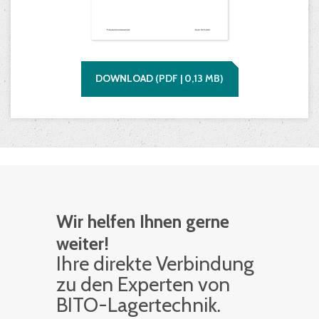
DOWNLOAD
(
PDF |
0,13
MB)
Wir helfen Ihnen gerne
weiter!
Ihre di­rek­te Ver­bin­dung
zu den Ex­per­ten von
BITO-La­ger­tech­nik.