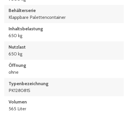
Behälterserie
Klappbare Palettencontainer
Inhaltsbelastung
650 kg
Nutzlast
650 kg
Öffnung
ohne
Typen­be­zeich­nung
PK128081S
Volumen
565 Liter