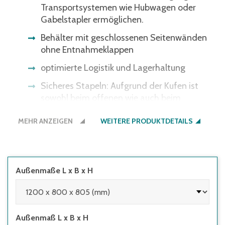
Transportsystemen wie Hubwagen oder
Gabelstapler ermöglichen.
Behälter mit geschlossenen Seitenwänden
ohne Entnahmeklappen
optimierte Logistik und Lagerhaltung
Sicheres Stapeln: Aufgrund der Kufen ist
sowohl beim offenen wie auch beim
zusammengeklappten Behälter eine
MEHR ANZEIGEN
passgenaue Stapelung möglich.
WEITERE PRODUKTDETAILS
Leicht ausgeführter Palettencontainer,
klappbar
Keine Kanten, das Ladegut wird nicht
Außenmaße L x B x H
beschädigt und bleibt unversehrt.
Die BOX ist zu 100 % recyclebar!
Außenmaß L x B x H