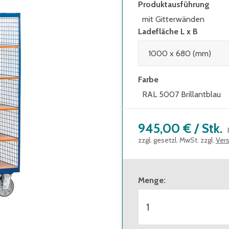
Produktausführung
mit Gitterwänden
Ladefläche L x B
Farbe
RAL 5007 Brillantblau
945,00 €
/
Stk.
zzgl. gesetzl. MwSt. zzgl.
Ver
Menge
: