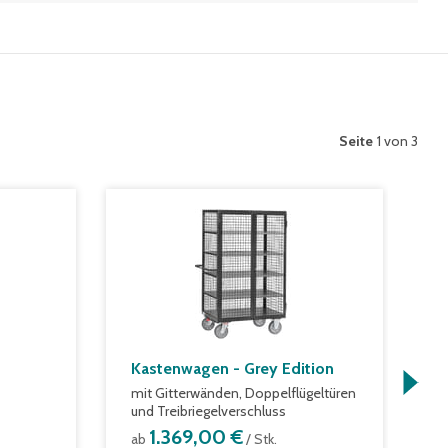
Seite
1 von 3
Kastenwagen - Grey Edition
K
mit Gitterwänden, Doppelflügeltüren
m
und Treibriegelverschluss
a
1.369,00 €
ab
/ Stk.