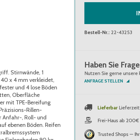
I
Bestell-Nr.
:
22-43253
Haben Sie Frage
iff. Stirnwände, 1
Nutzen Sie gerne unsere 
40 x 4 mm verkleidet,
ANFRAGE STELLEN
 fester und 4 lose Böden
tten, Oberfläche
der mit TPE-Bereifung
Lieferbar
Lieferzeit
räzisions-Rillen-
r Anfahr-, Roll- und
Frei-Haus ab 200€
uf ebenen Böden. Reifen
ntralbremssystem
Trusted Shops — Ihr