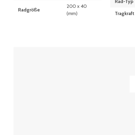
Rad-Typ
200 x 40
Radgröße
(mm)
Tragkraft