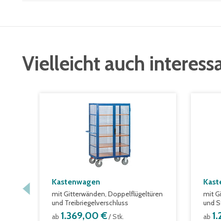
Vielleicht auch interess
Kastenwagen
Kast
mit Gitterwänden, Doppelflügeltüren
mit G
und Treibriegelverschluss
und S
1.369,00 €
1
ab
/ Stk.
ab