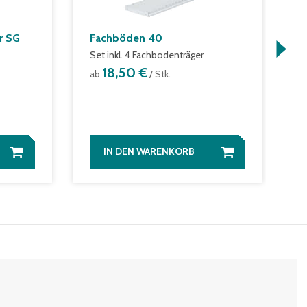
r SG
Fachböden 40
S
Set inkl. 4 Fachbodenträger
S
A
18,50 €
ab
/ Stk.
a
S
IN DEN WARENKORB