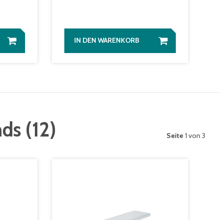
IN DEN WARENKORB
nds
(
12
)
Seite
1 von 3