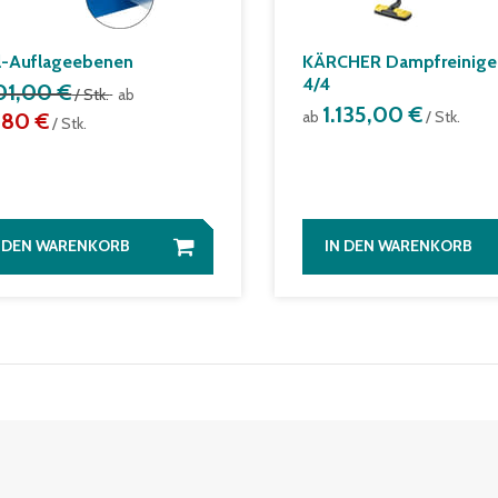
l-Auflageebenen
KÄRCHER Dampfreinige
4/4
01,00 €
/ Stk.
ab
1.135,00 €
ab
/ Stk.
,80 €
/ Stk.
N DEN WARENKORB
IN DEN WARENKORB