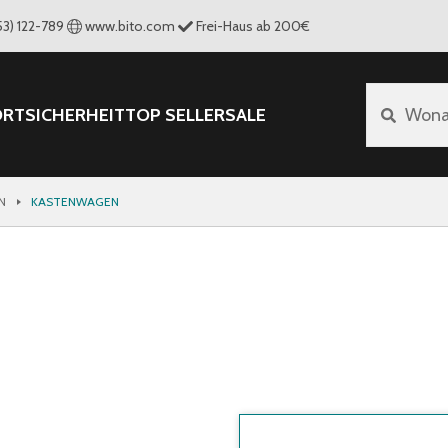
53) 122-789
www.bito.com
Frei-Haus ab 200€
ORT
SICHERHEIT
TOP SELLER
SALE
Wona
N
KASTENWAGEN