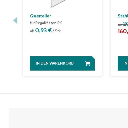
Querteiler
Stah
für Regalkästen RK
2
ab
0,93 €
160
ab
/ Stk.
IN DEN WARENKORB
I