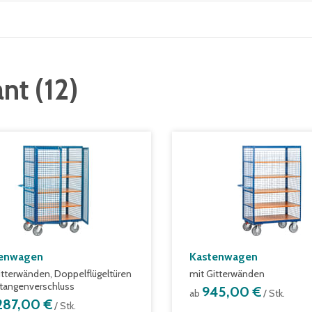
ant
(
12
)
enwagen
Kastenwagen
itterwänden, Doppelflügeltüren
mit Gitterwänden
tangenverschluss
945,00 €
ab
/ Stk.
.287,00 €
/ Stk.