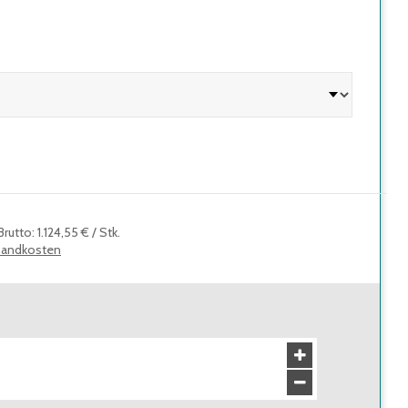
Brutto
:
1.124,55 €
/
Stk.
sandkosten