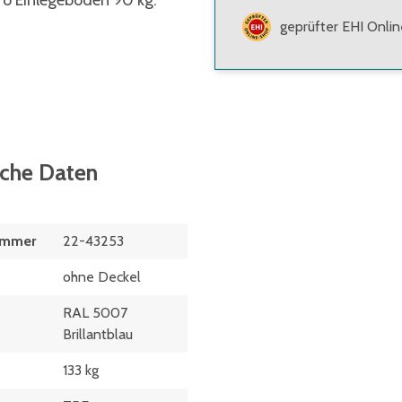
ro Einlegeboden 90 kg.
geprüfter EHI Onli
sche Daten
ummer
22-43253
ohne Deckel
RAL 5007
Brillantblau
133 kg