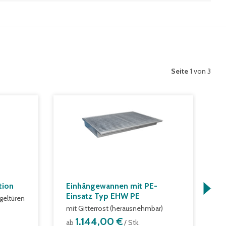
Seite
1 von 3
tion
Einhängewannen mit PE-
R
Einsatz Typ EHW PE
geltüren
m
mit Gitterrost (herausnehmbar)
a
1.144,00 €
ab
/ Stk.