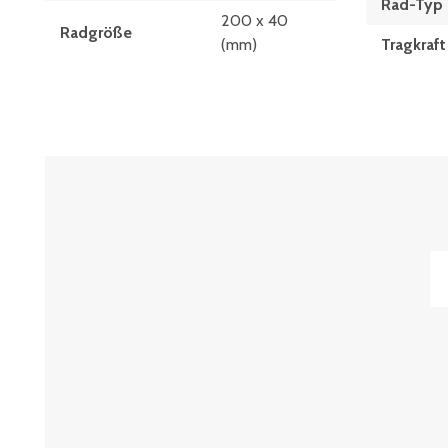
Rad-Typ
200 x 40
Radgröße
(mm)
Tragkraft