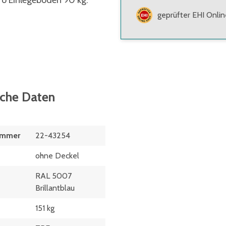
ro Einlegeboden 90 kg.
geprüfter EHI Onli
sche Daten
ummer
22-43254
ohne Deckel
RAL 5007
Brillantblau
151 kg