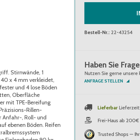
I
Bestell-Nr.
:
22-43254
Haben Sie Frage
iff. Stirnwände, 1
Nutzen Sie gerne unsere 
40 x 4 mm verkleidet,
ANFRAGE STELLEN
 fester und 4 lose Böden
tten, Oberfläche
der mit TPE-Bereifung
Lieferbar
Lieferzeit
räzisions-Rillen-
r Anfahr-, Roll- und
Frei-Haus ab 200€
uf ebenen Böden. Reifen
ntralbremssystem
Trusted Shops — Ihr