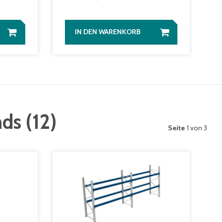
IN DEN WARENKORB
nds
(
12
)
Seite
1 von 3