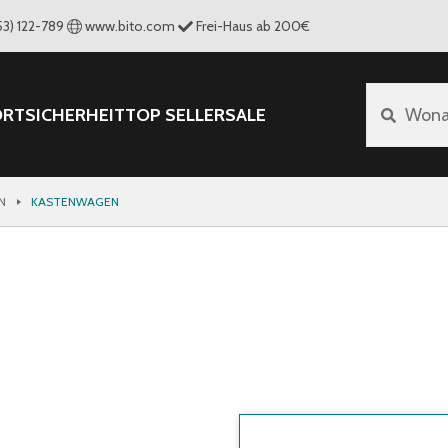
53) 122-789
www.bito.com
Frei-Haus ab 200€
ORT
SICHERHEIT
TOP SELLER
SALE
Wona
N
KASTENWAGEN