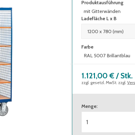
Produktausführung
mit Gitterwänden
Ladefläche L x B
Farbe
RAL 5007 Brillantblau
1.121,00 €
/
Stk.
zzgl. gesetzl. MwSt. zzgl.
Ver
Menge
: