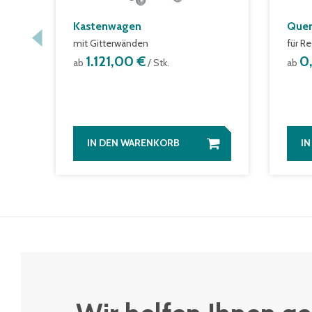
Kastenwagen
Quer
mit Gitterwänden
für R
1.121,00 €
0
ab
/ Stk.
ab
IN DEN WARENKORB
I