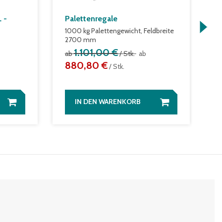
 -
Palettenregale
S
1000 kg Palettengewicht, Feldbreite
S
2700 mm
A
1.101,00 €
ab
/ Stk.
ab
a
880,80 €
S
/ Stk.
IN DEN WARENKORB