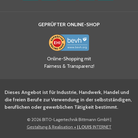
GEPRÜFTER ONLINE-SHOP
Ja, ich habe die
Online-Shopping mit
Datenschutzhinweise gelesen
Fairness & Transparenz!
und akzeptiere diese.
*
Ja, ich möchte mich für den
Dieses Angebot ist für Industrie, Handwerk, Handel und
BITO Newsletter Fachwissen
die freien Berufe zur Verwendung in der selbstständigen,
Intralogistiker anmelden.
beruflichen oder gewerblichen Tätigkeit bestimmt.
©
2026 BITO-Lagertechnik Bittmann GmbH
|
Ja, ich möchte mich für den
Gestaltung & Realisation
+ | LOUIS
INTERNET
BITO Shop-Newsletter
anmelden und keine Aktionen