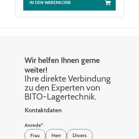
IN DEN WARENKORB
Wir helfen Ihnen gerne
weiter!
Ihre di­rek­te Ver­bin­dung
zu den Ex­per­ten von
BITO-La­ger­tech­nik.
Kontaktdaten
Anrede
*
Frau
Herr
Divers