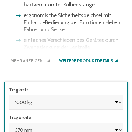
hartverchromter Kolbenstange
ergonomische Sicherheitsdeichsel mit
Einhand-Bedienung der Funktionen Heben,
Fahren und Senken
einfaches Verschieben des Gerätes durch
Zwangslenkung der Lenkrolle
feinfühliges Absenken der Last durch
MEHR ANZEIGEN
WEITERE PRODUKTDETAILS
dosierbare Senkgeschwindigkeit
einfachwirkende Handpumpe mit großem
Hub je Hebelschlag
Tragkraft
Schnellhub bis 250 kg
Arretierung des Gerätes durch
Feststellvorrichtung an einer der Lenkrollen
Tragbreite
Lenk- und Lastrollen aus Polyurethan