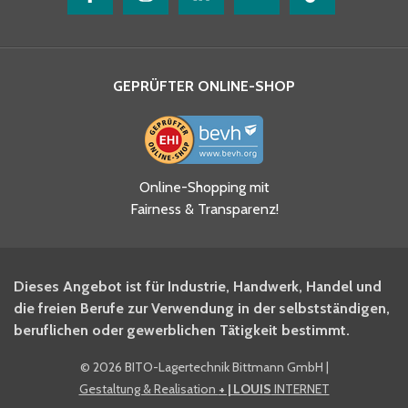
GEPRÜFTER ONLINE-SHOP
Ja, ich habe die
Online-Shopping mit
Datenschutzhinweise gelesen
Fairness & Transparenz!
und akzeptiere diese.
*
Ja, ich möchte mich für den
Dieses Angebot ist für Industrie, Handwerk, Handel und
BITO Newsletter Fachwissen
die freien Berufe zur Verwendung in der selbstständigen,
Intralogistiker anmelden.
beruflichen oder gewerblichen Tätigkeit bestimmt.
©
2026 BITO-Lagertechnik Bittmann GmbH
|
Ja, ich möchte mich für den
Gestaltung & Realisation
+ | LOUIS
INTERNET
BITO Shop-Newsletter