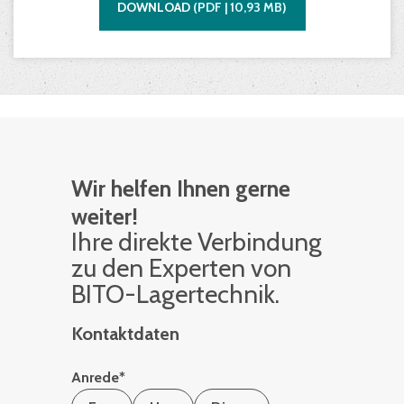
DOWNLOAD
(
PDF |
10,93
MB)
Wir helfen Ihnen gerne
weiter!
Ihre di­rek­te Ver­bin­dung
zu den Ex­per­ten von
BITO-La­ger­tech­nik.
Kontaktdaten
Anrede
*