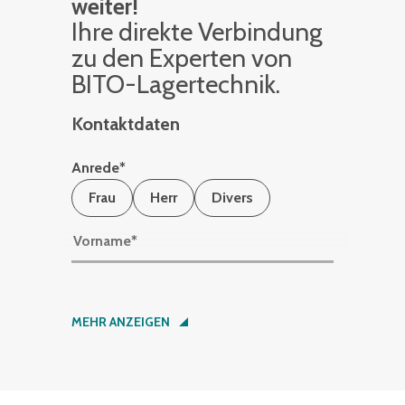
weiter!
Ihre di­rek­te Ver­bin­dung
zu den Ex­per­ten von
BITO-La­ger­tech­nik.
Kontaktdaten
Anrede
*
Frau
Herr
Divers
Vorname
*
Nachname
*
MEHR ANZEIGEN
Firma
*