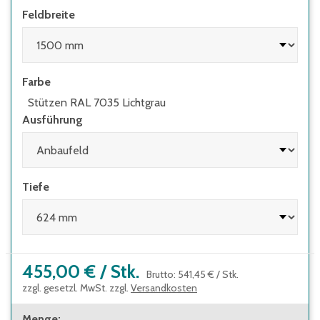
Elementen (z.B. Schubladen) und Regale mit
Feldbreite
Leitern eingesetzt werden
Farbe
Stützen RAL 7035 Lichtgrau
Ausführung
Tiefe
455,00 €
/
Stk.
Brutto
:
541,45 €
/
Stk.
zzgl. gesetzl. MwSt. zzgl.
Versandkosten
Menge
: