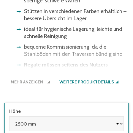
sperrige, schwere Waren
Stützen in verschiedenen Farben erhältlich –
bessere Übersicht im Lager
ideal für hygienische Lagerung; leichte und
schnelle Reinigung
bequeme Kommissionierung, da die
Stahlböden mit den Traversen bündig sind
Regale müssen seitens des Nutzers
ausreichend gegen Kippen gesichert
werden:
MEHR ANZEIGEN
WEITERE PRODUKTDETAILS
• wenn die Höhe des obersten Fachbodens
im Verhältnis zur Regaltiefe größer 5:1 ist
• wenn Regale mit Flügeltüren eingesetzt
Höhe
werden, deren Höhen-/Tiefenverhältnis
größer 4:1 ist
• wenn Regale mit herausziehbaren