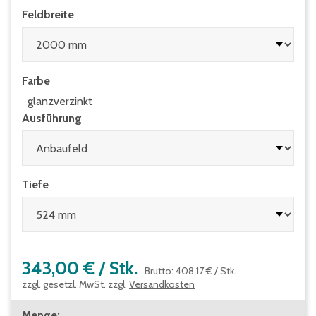
Feldbreite
• wenn Regale mit Flügeltüren eingesetzt
werden, deren Höhen-/Tiefenverhältnis
größer 4:1 ist
• wenn Regale mit herausziehbaren
Farbe
Elementen (z.B. Schubladen) und Regale mit
Leitern eingesetzt werden
glanzverzinkt
Ausführung
Tiefe
343,00 €
/
Stk.
Brutto
:
408,17 €
/
Stk.
zzgl. gesetzl. MwSt. zzgl.
Versandkosten
Menge
: