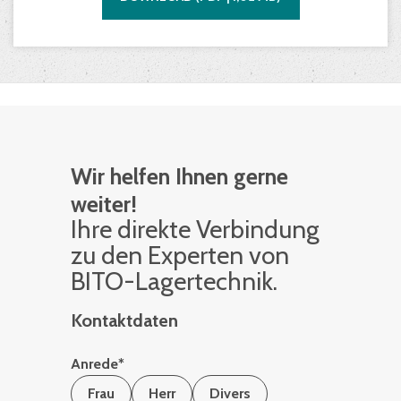
Wir helfen Ihnen gerne
weiter!
Ihre di­rek­te Ver­bin­dung
zu den Ex­per­ten von
BITO-La­ger­tech­nik.
Kontaktdaten
Anrede
*
Frau
Herr
Divers