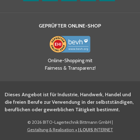
GEPRÜFTER ONLINE-SHOP
Ja, ich habe die
Online-Shopping mit
Datenschutzhinweise gelesen
Fairness & Transparenz!
und akzeptiere diese.
*
Ja, ich möchte mich für den
Dieses Angebot ist für Industrie, Handwerk, Handel und
BITO Newsletter Fachwissen
die freien Berufe zur Verwendung in der selbstständigen,
Intralogistiker anmelden.
beruflichen oder gewerblichen Tätigkeit bestimmt.
©
2026 BITO-Lagertechnik Bittmann GmbH
|
Ja, ich möchte mich für den
Gestaltung & Realisation
+ | LOUIS
INTERNET
BITO Shop-Newsletter
anmelden und keine Aktionen