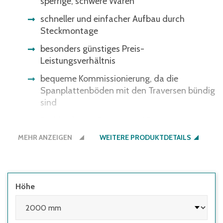
sperrige, schwere Waren
schneller und einfacher Aufbau durch
Steckmontage
besonders günstiges Preis-
Leistungsverhältnis
bequeme Kommissionierung, da die
Spanplattenböden mit den Traversen bündig
sind
Fachböden im Raster von 25 mm
höhenverstellbar – optimale Anpassung ans
MEHR ANZEIGEN
WEITERE PRODUKTDETAILS
Lagergut
Regale müssen seitens des Nutzers
ausreichend gegen Kippen gesichert
werden:
Höhe
• wenn die Höhe des obersten Fachbodens
im Verhältnis zur Regaltiefe größer 5:1 ist