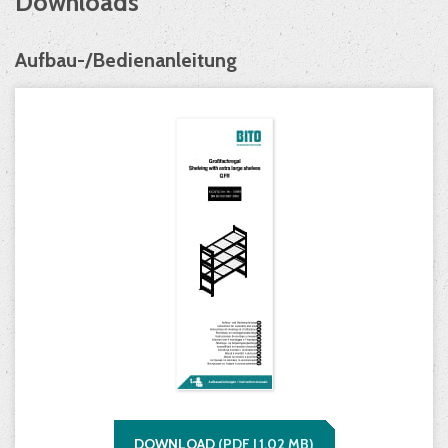
Downloads
Aufbau-/Bedienanleitung
DOWNLOAD
(
PDF |
1,02
MB)