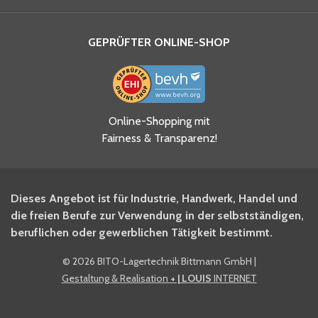
GEPRÜFTER ONLINE-SHOP
Ja, ich habe die
Online-Shopping mit
Datenschutzhinweise gelesen
Fairness & Transparenz!
und akzeptiere diese.
*
Ja, ich möchte mich für den
Dieses Angebot ist für Industrie, Handwerk, Handel und
BITO Newsletter Fachwissen
die freien Berufe zur Verwendung in der selbstständigen,
Intralogistiker anmelden.
beruflichen oder gewerblichen Tätigkeit bestimmt.
©
2026 BITO-Lagertechnik Bittmann GmbH
|
Ja, ich möchte mich für den
Gestaltung & Realisation
+ | LOUIS
INTERNET
BITO Shop-Newsletter
anmelden und keine Aktionen
und Rabatte mehr verpassen.