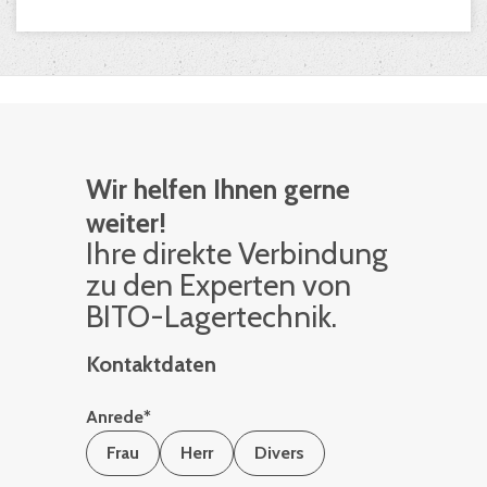
Wir helfen Ihnen gerne
weiter!
Ihre di­rek­te Ver­bin­dung
zu den Ex­per­ten von
BITO-La­ger­tech­nik.
Kontaktdaten
Anrede
*
Frau
Herr
Divers