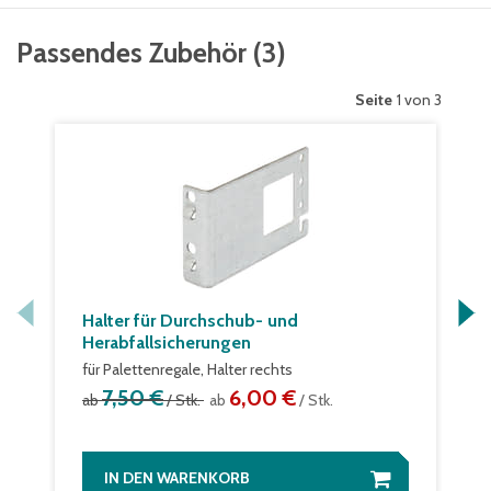
Passendes Zubehör
(
3
)
Seite
1 von 3
Halter für Durchschub- und
Herabfallsicherungen
für Palettenregale, Halter rechts
7,50 €
6,00 €
ab
/ Stk.
ab
/ Stk.
IN DEN WARENKORB