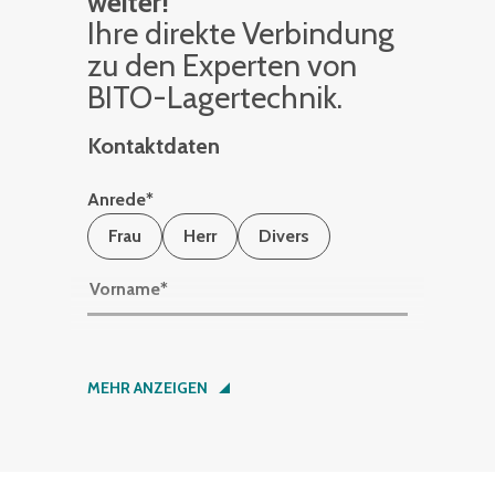
weiter!
Ihre di­rek­te Ver­bin­dung
zu den Ex­per­ten von
BITO-La­ger­tech­nik.
Kontaktdaten
Anrede
*
Frau
Herr
Divers
Vorname
*
Nachname
*
MEHR ANZEIGEN
Firma
*