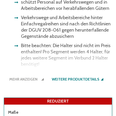
schützt Personal auf Verkehrswegen und in
Arbeitsbereichen vor herabfallenden Gütern
Verkehrswege und Arbeitsbereiche hinter
Einfachregalreihen sind nach den Richtlinien
der DGUV 208-061 gegen herunterfallende
Gegenstände abzusichern
Bitte beachten: Die Halter sind nicht im Preis
enthalten! Pro Segment werden 4 Halter, für
jedes weitere Segment im Verbund 2 Halter
benötigt!
aus verzinktem Stahlgitter, Maschenweite
MEHR ANZEIGEN
50 x 100 mm, im Bereich der
WEITERE PRODUKTDETAILS
Verstärkungssicken 50 x 50 mm, Drahtstärke
3,0 mm
REDUZIERT
Maße