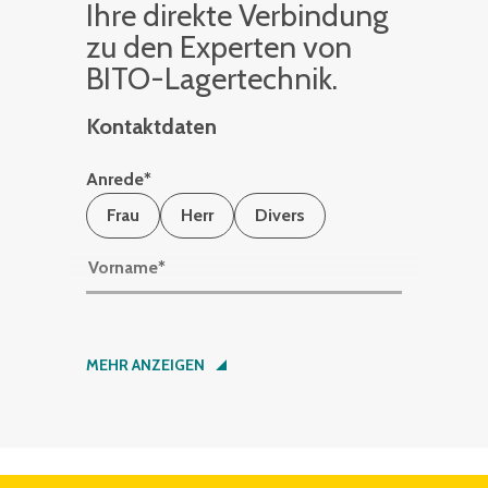
Ihre di­rek­te Ver­bin­dung
zu den Ex­per­ten von
BITO-La­ger­tech­nik.
Kontaktdaten
Anrede
*
Frau
Herr
Divers
Vorname
*
Nachname
*
MEHR ANZEIGEN
Firma
*