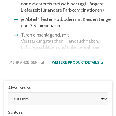
ohne Mehrpreis frei wählbar (ggf. längere
Lieferzeit für andere Farbkombinationen)
je Abteil 1 fester Hutboden mit Kleiderstange
und 3 Schiebehaken
Türen einschlagend, mit
Verstärkungstaschen, Handtuchhaken,
Lüftungsschlitzen und Etikettenrahmen
Böden glatt und leicht zu reinigen
MEHR ANZEIGEN
WEITERE PRODUKTDETAILS
abschließbar mittels Zylinderschloss mit 2
Schlüsseln oder Drehriegel für
Vorhängeschloss - sicheres Bewahren von
Wertgegenständen
Abteilbreite
entsprechen der Arbeitsstättenverordnung
und den Arbeitsstättenrichtlinien (ASR)
langlebige Stahlkonstruktion mit
Schloss
hochwertiger Pulverbeschichtung in RAL