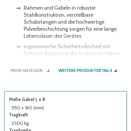
Rahmen und Gabeln in robuster
Stahlkonstruktion, verstellbare
Schubstangen und die hochwertige
Pulverbeschichtung sorgen für eine lange
Lebensdauer des Gerätes
ergonomische Sicherheitsdeichsel mit
Einhand-Bedienung der Funktionen Heben,
Fahren und Senken
MEHR ANZEIGEN
gummierter Deichselgriff für sichere
WEITERE PRODUKTDETAILS
Handhabung
wartungsarme Hydraulikpumpe mit
hartverchromten Kolben
Maße Gabel L x B
mit 2-mal 105° Lenkeinschlag,
1150 x 160 (mm)
Tandemgabelrollen, Kletterrollen an den
Tragkraft
Gabelspitzen
2500 kg
Tragbreite
einfaches und schnelles Bremsen und