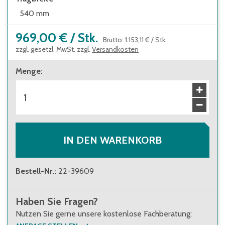
Feststellen durch separaten Bremshebel an
540 mm
der Deichsel
969,00 €
/
Stk.
Brutto
:
1.153,11 €
/
Stk.
zzgl. gesetzl. MwSt. zzgl.
Versandkosten
Menge
:
IN DEN WARENKORB
Bestell-Nr.
:
22-39609
Haben Sie Fragen?
Nutzen Sie gerne unsere kostenlose Fachberatung: