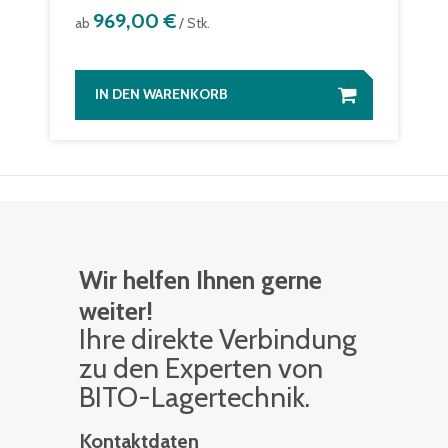
969,00 €
ab
/ Stk.
IN DEN WARENKORB
Wir helfen Ihnen gerne
weiter!
Ihre di­rek­te Ver­bin­dung
zu den Ex­per­ten von
BITO-La­ger­tech­nik.
Kontaktdaten