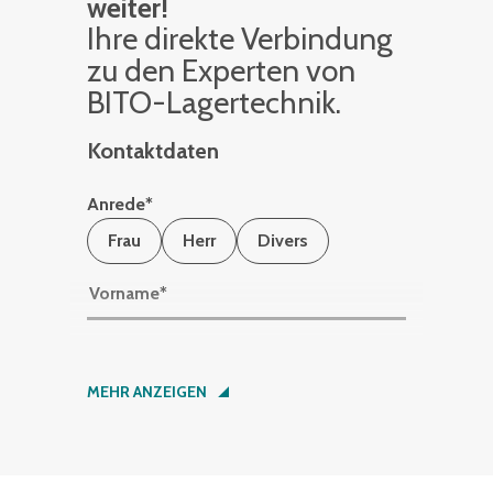
weiter!
Ihre di­rek­te Ver­bin­dung
zu den Ex­per­ten von
BITO-La­ger­tech­nik.
Kontaktdaten
Anrede
*
Frau
Herr
Divers
Vorname
*
Nachname
*
MEHR ANZEIGEN
Firma
*