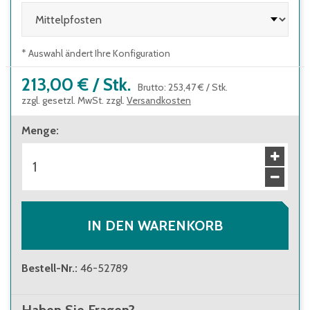
Hohe Flexibilität durch modulare Bauweise!
Stellen Sie sich Ihr System mit Pfosten und
* Auswahl ändert Ihre Konfiguration
Holmensätzen individuell zusammen.
Gesamtlänge = 1 Pfostendurchmesser +
213,00 €
/
Stk.
Brutto
:
253,47 €
/
Stk.
Summe Holmensätze
zzgl. gesetzl. MwSt. zzgl.
Versandkosten
Bitte beachten Sie, dass Pfosten und
Menge
:
Holmensätze separat zu bestellen sind.
IN DEN WARENKORB
Bestell-Nr.
:
46-52789