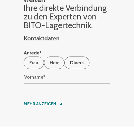
Ihre di­rek­te Ver­bin­dung
zu den Ex­per­ten von
BITO-La­ger­tech­nik.
Kontaktdaten
Anrede
*
Frau
Herr
Divers
Vorname
*
Nachname
*
MEHR ANZEIGEN
Firma
*