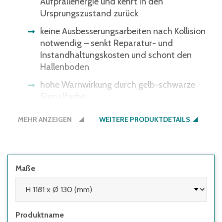
Aufprallenergie und kehrt in den
Ursprungszustand zurück
keine Ausbesserungsarbeiten nach Kollision
notwendig – senkt Reparatur- und
Instandhaltungskosten und schont den
Hallenboden
hohe Warnwirkung durch gelb-schwarze
Signalfarbe
für den Außen- und Innenbereich
MEHR ANZEIGEN
WEITERE PRODUKTDETAILS
einfache Montage, Lieferung erfolgt inkl.
Befestigungsmaterial
führt und leitet Personen im Betriebsablauf
Maße
hält einer statischen Belastung von 2 kN
stand
entspricht dem Gewicht zweier, sich
Produktname
anlehnender Personen ~ 200 kg