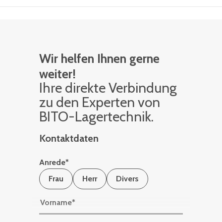
Wir helfen Ihnen gerne
weiter!
Ihre di­rek­te Ver­bin­dung
zu den Ex­per­ten von
BITO-La­ger­tech­nik.
Kontaktdaten
Anrede
*
Frau
Herr
Divers
Vorname
*