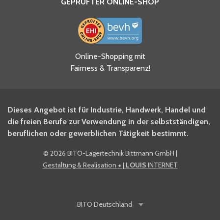
GEPRÜFTER ONLINE-SHOP
Ja, ich habe die
Online-Shopping mit
Datenschutzhinweise gelesen
Fairness & Transparenz!
und akzeptiere diese.
*
Ja, ich möchte mich für den
Dieses Angebot ist für Industrie, Handwerk, Handel und
BITO Newsletter Fachwissen
die freien Berufe zur Verwendung in der selbstständigen,
Intralogistiker anmelden.
beruflichen oder gewerblichen Tätigkeit bestimmt.
©
2026 BITO-Lagertechnik Bittmann GmbH
|
Ja, ich möchte mich für den
Gestaltung & Realisation
+ | LOUIS
INTERNET
BITO Shop-Newsletter
anmelden und keine Aktionen
und Rabatte mehr verpassen.
BITO
Deutschland