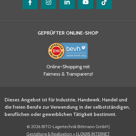
GEPRÜFTER ONLINE-SHOP
Ja, ich habe die
Online-Shopping mit
Datenschutzhinweise gelesen
Fairness & Transparenz!
und akzeptiere diese.
*
Ja, ich möchte mich für den
Dieses Angebot ist für Industrie, Handwerk, Handel und
BITO Newsletter Fachwissen
die freien Berufe zur Verwendung in der selbstständigen,
Intralogistiker anmelden.
beruflichen oder gewerblichen Tätigkeit bestimmt.
©
2026 BITO-Lagertechnik Bittmann GmbH
|
Ja, ich möchte mich für den
Gestaltung & Realisation
+ | LOUIS
INTERNET
BITO Shop-Newsletter