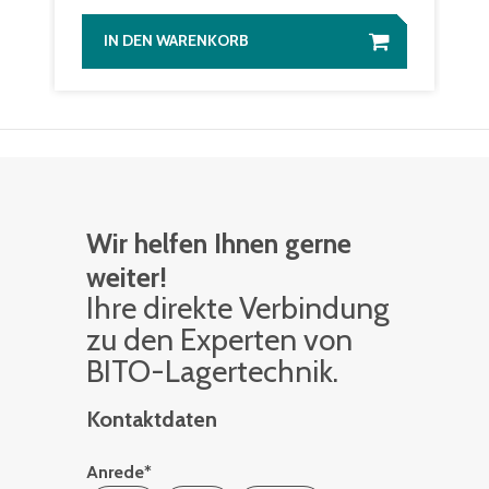
IN DEN WARENKORB
Wir helfen Ihnen gerne
weiter!
Ihre di­rek­te Ver­bin­dung
zu den Ex­per­ten von
BITO-La­ger­tech­nik.
Kontaktdaten
Anrede
*