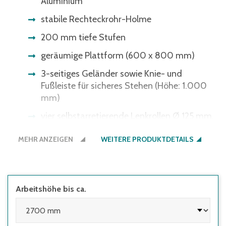
Aluminium
stabile Rechteckrohr-Holme
200 mm tiefe Stufen
geräumige Plattform (600 x 800 mm)
3-seitiges Geländer sowie Knie- und
Fußleiste für sicheres Stehen (Höhe: 1.000
mm)
vier selbstarretierende Lenkrollen Ø 125 mm,
davon 2 mit Feststeller
MEHR ANZEIGEN
WEITERE PRODUKTDETAILS
einfache Montage (Versand erfolgt zerlegt)
Handläufe sind gemäß DIN EN 131-7 an
Aufstiegen von Podestleitern mit Steigwinkel
≥60° optional
Arbeitshöhe bis ca.
in verschiedenen Stufen- und
Plattformausführungen erhältlich