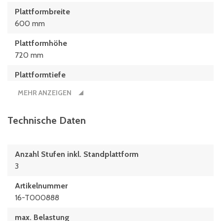
Plattformbreite
600 mm
Plattformhöhe
720 mm
Plattformtiefe
800 mm
MEHR ANZEIGEN
Stufentiefe
200 mm
Technische Daten
Anzahl Stufen inkl. Standplattform
3
Artikelnummer
16-T000888
max. Belastung