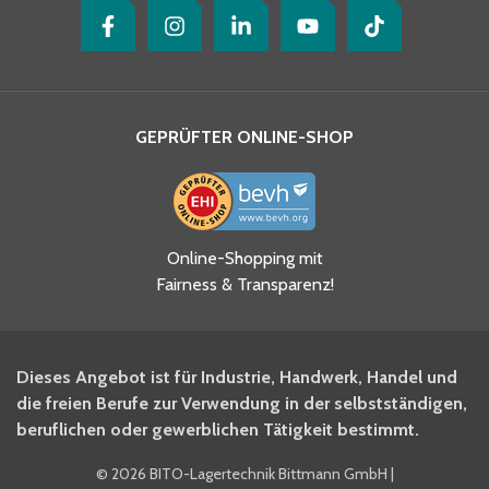
GEPRÜFTER ONLINE-SHOP
Ja, ich habe die
Online-Shopping mit
Datenschutzhinweise gelesen
Fairness & Transparenz!
und akzeptiere diese.
*
Ja, ich möchte mich für den
Dieses Angebot ist für Industrie, Handwerk, Handel und
BITO Newsletter Fachwissen
die freien Berufe zur Verwendung in der selbstständigen,
Intralogistiker anmelden.
beruflichen oder gewerblichen Tätigkeit bestimmt.
©
2026 BITO-Lagertechnik Bittmann GmbH
|
Ja, ich möchte mich für den