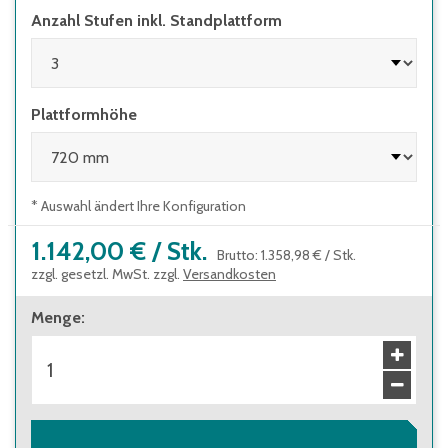
Anzahl Stufen inkl. Standplattform
vier selbstarretierende Lenkrollen Ø125 mm,
davon 2 mit Feststeller
Plattformhöhe
* Auswahl ändert Ihre Konfiguration
1.142,00 €
/
Stk.
Brutto
:
1.358,98 €
/
Stk.
zzgl. gesetzl. MwSt. zzgl.
Versandkosten
Menge
: