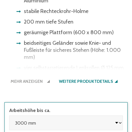
Aluminium
stabile Rechteckrohr-Holme
200 mm tiefe Stufen
geräumige Plattform (600 x 800 mm)
beidseitiges Geländer sowie Knie- und
Fußleiste für sicheres Stehen (Höhe: 1.000
mm)
vier selbstarretierende Lenkrollen Ø 125 mm,
davon 2 mit Feststeller
MEHR ANZEIGEN
WEITERE PRODUKTDETAILS
einfache Montage (Versand erfolgt zerlegt)
Handläufe sind gemäß DIN EN 131-7 an
Aufstiegen von Podestleitern mit Steigwinkel
≥60° optional
Arbeitshöhe bis ca.
in verschiedenen Stufen- und
Plattformausführungen erhältlich