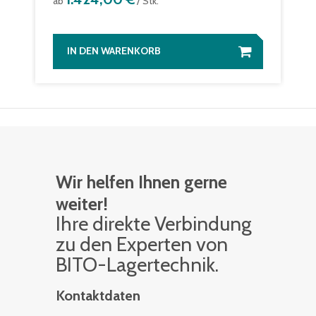
ab
/ Stk.
IN DEN WARENKORB
Wir helfen Ihnen gerne
weiter!
Ihre di­rek­te Ver­bin­dung
zu den Ex­per­ten von
BITO-La­ger­tech­nik.
Kontaktdaten