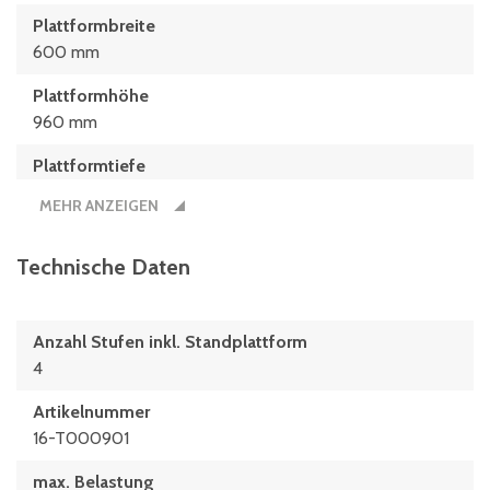
Plattformbreite
600 mm
Plattformhöhe
960 mm
Plattformtiefe
800 mm
MEHR ANZEIGEN
Stufentiefe
200 mm
Technische Daten
Anzahl Stufen inkl. Standplattform
4
Artikelnummer
16-T000901
max. Belastung