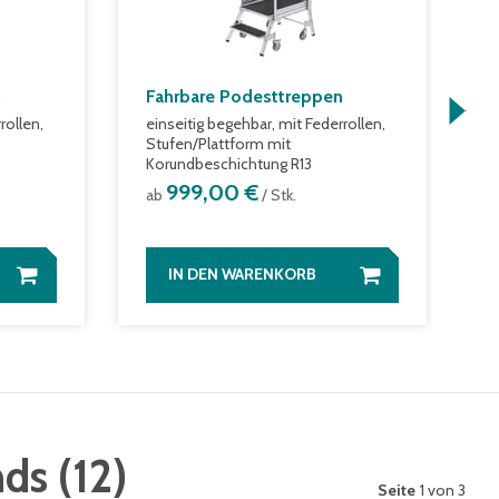
n
Fahrbare Podesttreppen
R
4
rollen,
einseitig begehbar, mit Federrollen,
Stufen/Plattform mit
L
Korundbeschichtung R13
a
999,00 €
ab
/ Stk.
IN DEN WARENKORB
nds
(
12
)
Seite
1 von 3