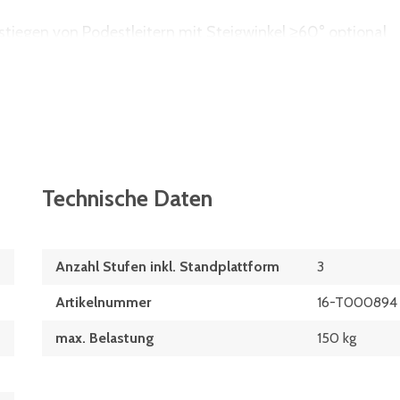
)
tiegen von Podestleitern mit Steigwinkel ≥60° optional
führungen erhältlich
 davon 2 mit Feststeller
Technische Daten
Anzahl Stufen inkl. Standplattform
3
Artikelnummer
16-T000894
max. Belastung
150 kg