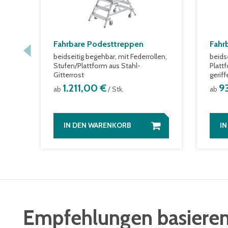
Fahrbare Podesttreppen
Fahr
beidseitig begehbar, mit Federrollen,
beids
Stufen/Plattform aus Stahl-
Platt
Gitterrost
geriff
1.211,00 €
9
ab
/ Stk.
ab
IN DEN WARENKORB
I
Empfehlungen basieren