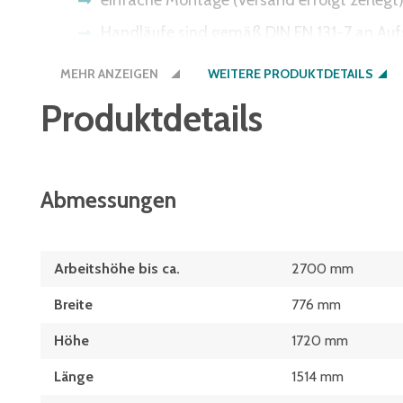
einfache Montage (Versand erfolgt zerlegt
Handläufe sind gemäß DIN EN 131-7 an Aufs
in verschiedenen Stufen- und Plattformaus
MEHR ANZEIGEN
WEITERE PRODUKTDETAILS
vier selbstarretierende Lenkrollen Ø125 mm,
Produktdetails
Abmessungen
Arbeitshöhe bis ca.
2700 mm
Breite
776 mm
Höhe
1720 mm
Länge
1514 mm