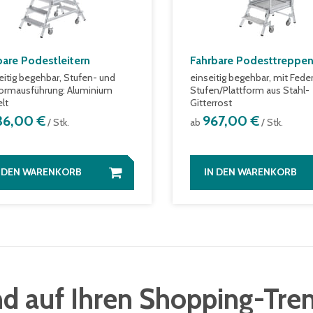
bare Podestleitern
Fahrbare Podesttreppe
eitig begehbar, Stufen- und
einseitig begehbar, mit Feder
formausführung: Aluminium
Stufen/Plattform aus Stahl-
elt
Gitterrost
36,00 €
967,00 €
/ Stk.
ab
/ Stk.
N DEN WARENKORB
IN DEN WARENKORB
d auf Ihren Shopping-Tre