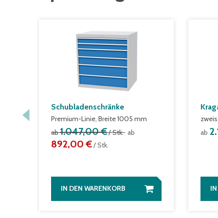
Schubladenschränke
Krag
Premium-Linie, Breite 1005 mm
zweis
1.047,00 €
2
ab
/ Stk.
ab
ab
892,00 €
/ Stk.
IN DEN WARENKORB
I