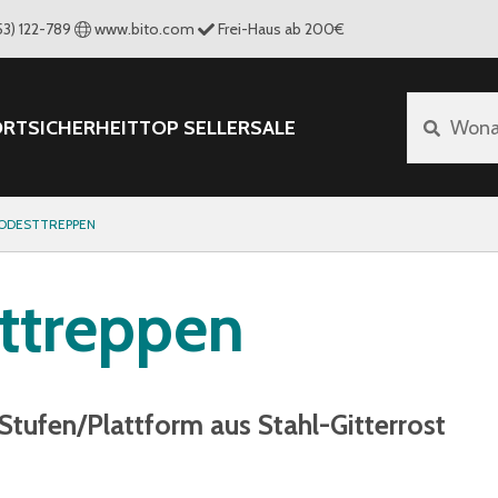
53) 122-789
www.bito.com
Frei-Haus ab 200€
ORT
SICHERHEIT
TOP SELLER
SALE
Wona
PODESTTREPPEN
ttreppen
 Stufen/Plattform aus Stahl-Gitterrost