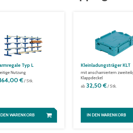
armregale Typ L
Kleinladungsträger KLT
eitige Nutzung
mit anscharniertem zweiteil
Klappdeckel
.164,00 €
/ Stk.
32,50 €
ab
/ Stk.
N DEN WARENKORB
IN DEN WARENKORB