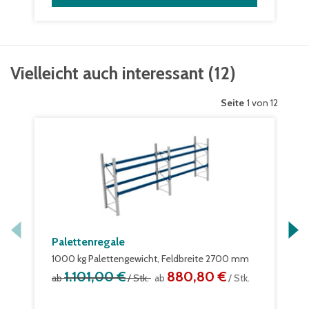
Vielleicht auch interessant
(
12
)
Seite
1 von 12
Palettenregale
1000 kg Palettengewicht, Feldbreite 2700 mm
1.101,00 €
880,80 €
ab
/ Stk.
ab
/ Stk.