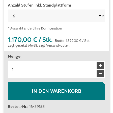
Anzahl Stufen inkl. Standplattform
DGUV-Information 208-016 und
geltendem DGUV-Regelwerk
Stufentiefe 200 mm, Plattformgröße 600 x
800 mm
* Auswahl ändert Ihre Konfiguration
1.170,00 €
/
Stk.
Brutto
:
1.392,30 €
/
Stk.
zzgl. gesetzl. MwSt. zzgl.
Versandkosten
Menge
:
IN DEN WARENKORB
Bestell-Nr.
:
16-39158