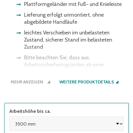
Plattformgeländer mit Fuß- und Knieleiste
Lieferung erfolgt unmontiert, ohne
abgebildete Handläufe
leichtes Verschieben im unbelasteten
Zustand, sicherer Stand im belasteten
Zustand
Bitte beachten Sie, dass aus
Arbeitssicherheitsgründen ab einer
Plattformhöhe von 1 m beidseitig Handläufe
erforderlich sind.
MEHR ANZEIGEN
WEITERE PRODUKTDETAILS
4 selbstarretierende Lenkrollen Ø 125 mm,
davon 2 mit Feststeller
Stufen- und Podestausführung: Aluminium
Arbeitshöhe bis ca.
geriffelt
Bauart-geprüft, entsprechend europäischer
Norm DIN EN131, BetrSichV, TRBS 2121,