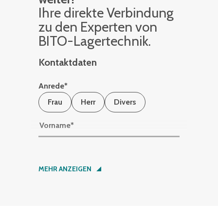
Ihre di­rek­te Ver­bin­dung
zu den Ex­per­ten von
BITO-La­ger­tech­nik.
Kontaktdaten
Anrede
*
Frau
Herr
Divers
Vorname
*
Nachname
*
MEHR ANZEIGEN
Firma
*