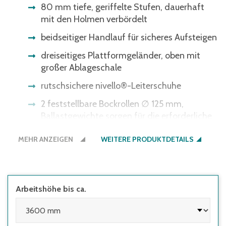
80 mm tiefe, geriffelte Stufen, dauerhaft
mit den Holmen verbördelt
beidseitiger Handlauf für sicheres Aufsteigen
dreiseitiges Plattformgeländer, oben mit
großer Ablageschale
rutschsichere nivello®-Leiterschuhe
2 feststellbare Bockrollen ∅ 125 mm,
Ballastgewichte sorgen für die erforderliche
Standsicherheit, Montageanleitung liegt bei
MEHR ANZEIGEN
WEITERE PRODUKTDETAILS
Bauart-geprüft, entsprechend europäischer
Norm DIN EN131, BetrSichV, TRBS 2121,
DGUV-Information 208-016 und
geltendem DGUV-Regelwerk
Arbeitshöhe bis ca.
zum schnellen Nachrüsten
einfaches Verschrauben für einen sicheren