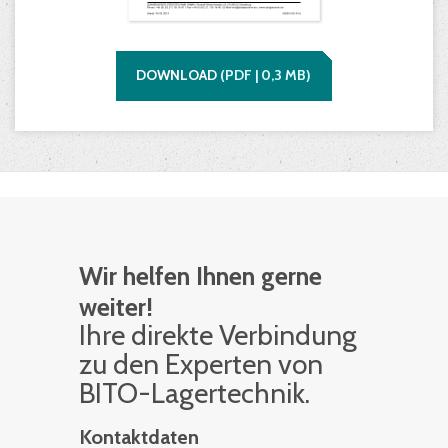
DOWNLOAD
(
PDF |
0,3
MB)
Wir helfen Ihnen gerne
weiter!
Ihre di­rek­te Ver­bin­dung
zu den Ex­per­ten von
BITO-La­ger­tech­nik.
Kontaktdaten