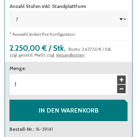
Aufstieg
Anzahl Stufen inkl. Standplattform
Leiterbreite 650 mm
geräumige Plattform 650 x 600 mm mit
geriffeltem Aluminium-Belag
* Auswahl ändert Ihre Konfiguration
2.250,00 €
/
Stk.
Brutto
:
2.677,50 €
/
Stk.
zzgl. gesetzl. MwSt. zzgl.
Versandkosten
Menge
:
IN DEN WARENKORB
Bestell-Nr.
:
16-39141