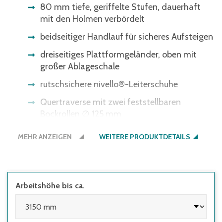
80 mm tiefe, geriffelte Stufen, dauerhaft
mit den Holmen verbördelt
beidseitiger Handlauf für sicheres Aufsteigen
dreiseitiges Plattformgeländer, oben mit
großer Ablageschale
rutschsichere nivello®-Leiterschuhe
Quertraverse mit zwei feststellbaren
Bockrollen ∅ 125 mm
Bauart-geprüft, entsprechend europäischer
MEHR ANZEIGEN
WEITERE PRODUKTDETAILS
Norm DIN EN131, BetrSichV, TRBS 2121,
DGUV-Information 208-016 und
geltendem DGUV-Regelwerk
zum schnellen Nachrüsten
Arbeitshöhe bis ca.
einfaches Verschrauben für einen sicheren
Aufstieg