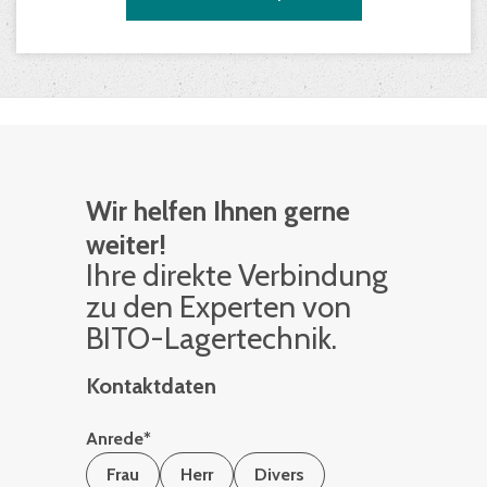
Wir helfen Ihnen gerne
weiter!
Ihre di­rek­te Ver­bin­dung
zu den Ex­per­ten von
BITO-La­ger­tech­nik.
Kontaktdaten
Anrede
*
Frau
Herr
Divers