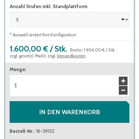
Anzahl Stufen inkl. Standplattform
Leiterbreite 650 mm
geräumige Plattform 650 x 600 mm mit
geriffeltem Aluminium-Belag
* Auswahl ändert Ihre Konfiguration
1.600,00 €
/
Stk.
Brutto
:
1.904,00 €
/
Stk.
zzgl. gesetzl. MwSt. zzgl.
Versandkosten
Menge
:
IN DEN WARENKORB
Bestell-Nr.
:
16-39132