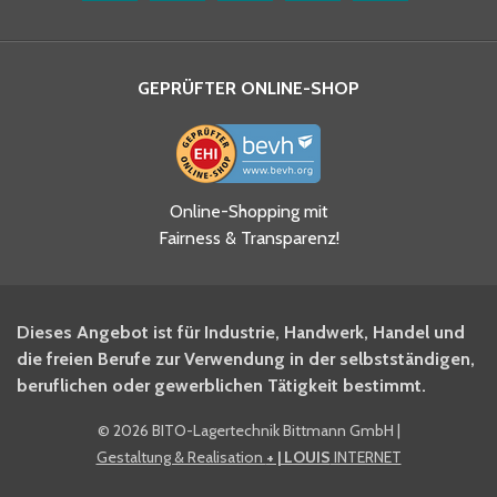
GEPRÜFTER ONLINE-SHOP
Ja, ich habe die
Online-Shopping mit
Datenschutzhinweise gelesen
Fairness & Transparenz!
und akzeptiere diese.
*
Ja, ich möchte mich für den
Dieses Angebot ist für Industrie, Handwerk, Handel und
BITO Newsletter Fachwissen
die freien Berufe zur Verwendung in der selbstständigen,
Intralogistiker anmelden.
beruflichen oder gewerblichen Tätigkeit bestimmt.
©
2026 BITO-Lagertechnik Bittmann GmbH
|
Ja, ich möchte mich für den
Gestaltung & Realisation
+ | LOUIS
INTERNET
BITO Shop-Newsletter
anmelden und keine Aktionen