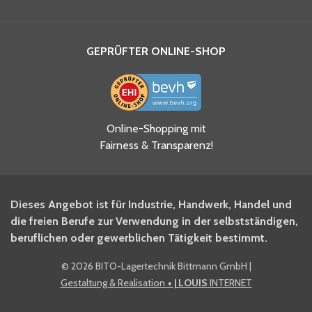
GEPRÜFTER ONLINE-SHOP
Ja, ich habe die
Online-Shopping mit
Datenschutzhinweise gelesen
Fairness & Transparenz!
und akzeptiere diese.
*
Ja, ich möchte mich für den
Dieses Angebot ist für Industrie, Handwerk, Handel und
BITO Newsletter Fachwissen
die freien Berufe zur Verwendung in der selbstständigen,
Intralogistiker anmelden.
beruflichen oder gewerblichen Tätigkeit bestimmt.
©
2026 BITO-Lagertechnik Bittmann GmbH
|
Ja, ich möchte mich für den
Gestaltung & Realisation
+ | LOUIS
INTERNET
BITO Shop-Newsletter
anmelden und keine Aktionen