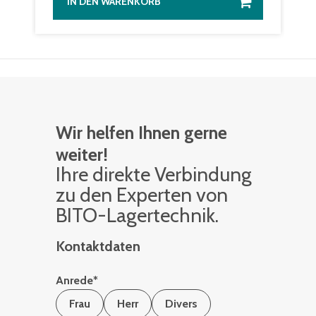
IN DEN WARENKORB
Wir helfen Ihnen gerne
weiter!
Ihre di­rek­te Ver­bin­dung
zu den Ex­per­ten von
BITO-La­ger­tech­nik.
Kontaktdaten
Anrede
*
Frau
Herr
Divers