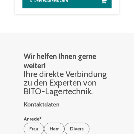
IN DEN WARENKORB
Wir helfen Ihnen gerne
weiter!
Ihre di­rek­te Ver­bin­dung
zu den Ex­per­ten von
BITO-La­ger­tech­nik.
Kontaktdaten
Anrede
*
Frau
Herr
Divers