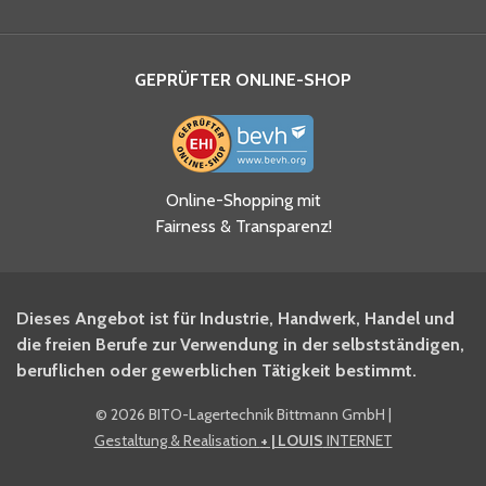
GEPRÜFTER ONLINE-SHOP
Ja, ich habe die
Online-Shopping mit
Datenschutzhinweise gelesen
Fairness & Transparenz!
und akzeptiere diese.
*
Ja, ich möchte mich für den
Dieses Angebot ist für Industrie, Handwerk, Handel und
BITO Newsletter Fachwissen
die freien Berufe zur Verwendung in der selbstständigen,
Intralogistiker anmelden.
beruflichen oder gewerblichen Tätigkeit bestimmt.
©
2026 BITO-Lagertechnik Bittmann GmbH
|
Ja, ich möchte mich für den
Gestaltung & Realisation
+ | LOUIS
INTERNET
BITO Shop-Newsletter
anmelden und keine Aktionen