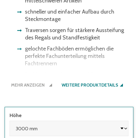
mittelschweren Artikeln
schneller und einfacher Aufbau durch
Steckmontage
Traversen sorgen für stärkere Aussteifung
des Regals und Standfestigkeit
gelochte Fachböden ermöglichen die
perfekte Fachunterteilung mittels
Fachtrennern
Fachböden im Raster von 25 mm
höhenverstellbar – optimale Anpassung ans
MEHR ANZEIGEN
WEITERE PRODUKTDETAILS
Lagergut
Regale müssen seitens des Nutzers
ausreichend gegen Kippen gesichert
werden:
Höhe
• wenn die Höhe des obersten Fachbodens
im Verhältnis zur Regaltiefe größer 5:1 ist