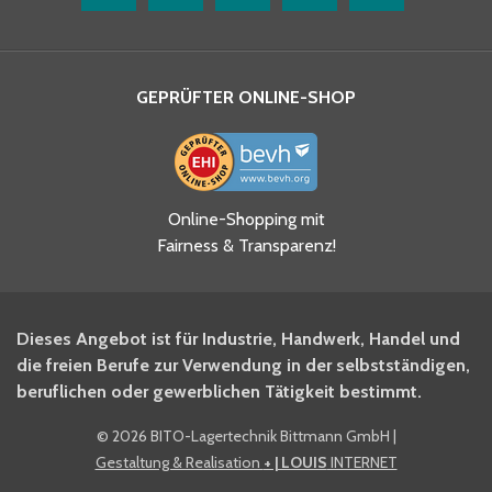
GEPRÜFTER ONLINE-SHOP
Ja, ich habe die
Online-Shopping mit
Datenschutzhinweise gelesen
Fairness & Transparenz!
und akzeptiere diese.
*
Ja, ich möchte mich für den
Dieses Angebot ist für Industrie, Handwerk, Handel und
BITO Newsletter Fachwissen
die freien Berufe zur Verwendung in der selbstständigen,
Intralogistiker anmelden.
beruflichen oder gewerblichen Tätigkeit bestimmt.
©
2026 BITO-Lagertechnik Bittmann GmbH
|
Ja, ich möchte mich für den
Gestaltung & Realisation
+ | LOUIS
INTERNET
BITO Shop-Newsletter