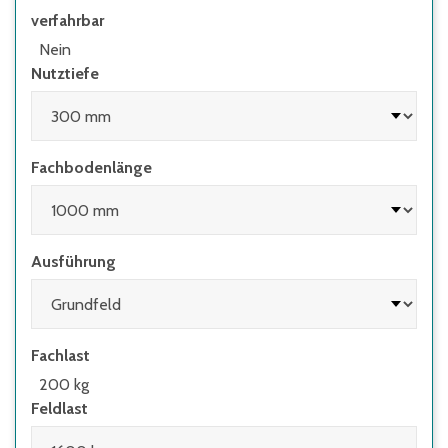
verfahrbar
• wenn Regale mit Flügeltüren eingesetzt
werden, deren Höhen-/Tiefenverhältnis
Nein
größer 4:1 ist
Nutztiefe
• wenn Regale mit herausziehbaren
Elementen (z.B. Schubladen) und Regale mit
Leitern eingesetzt werden
Fachbodenlänge
Ausführung
Fachlast
200 kg
Feldlast