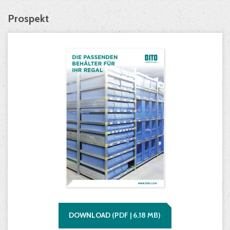
Prospekt
DOWNLOAD
(
PDF |
6,18
MB)