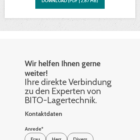
DOWNLOAD
(
PDF |
2,87
MB)
Wir helfen Ihnen gerne
weiter!
Ihre di­rek­te Ver­bin­dung
zu den Ex­per­ten von
BITO-La­ger­tech­nik.
Kontaktdaten
Anrede
*
Frau
Herr
Divers